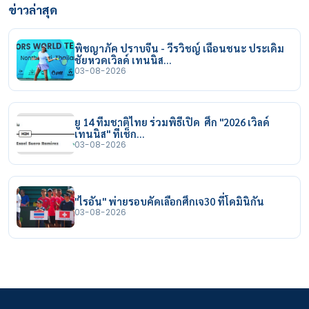
ข่าวล่าสุด
พิชญาภัค ปราบจีน - วีรวิชญ์ เฉือนชนะ ประเดิม
ชัยหวดเวิลด์ เทนนิส…
03-08-2026
ยู 14 ทีมชาติไทย ร่วมพิธีเปิด ศึก "2026 เวิลด์
เทนนิส" ที่เช็ก…
03-08-2026
"ไรอัน" พ่ายรอบคัดเลือกศึกเจ30 ที่โดมินิกัน
03-08-2026