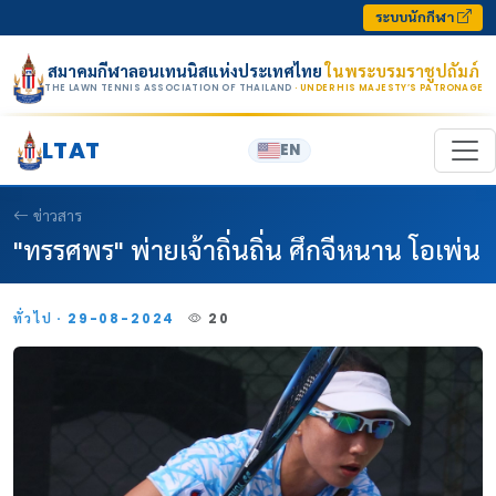
Skip to content
ระบบนักกีฬา
สมาคมกีฬาลอนเทนนิสแห่งประเทศไทย
ในพระบรมราชูปถัมภ์
THE LAWN TENNIS ASSOCIATION OF THAILAND
· UNDER HIS MAJESTY’S PATRONAGE
LTAT
EN
ข่าวสาร
"ทรรศพร" พ่ายเจ้าถิ่นถิ่น ศึกจีหนาน โอเพ่น
ทั่วไป · 29-08-2024
20