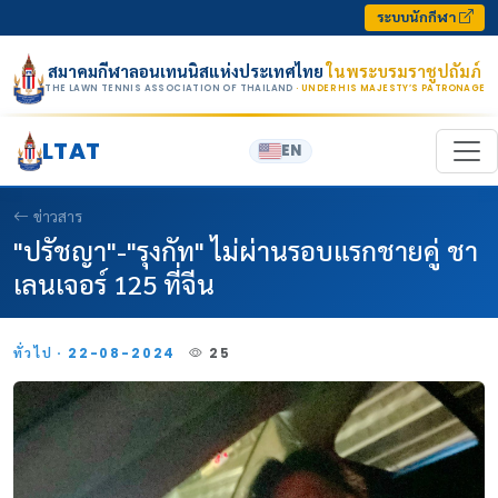
Skip to content
ระบบนักกีฬา
สมาคมกีฬาลอนเทนนิสแห่งประเทศไทย
ในพระบรมราชูปถัมภ์
THE LAWN TENNIS ASSOCIATION OF THAILAND
· UNDER HIS MAJESTY’S PATRONAGE
LTAT
EN
ข่าวสาร
"ปรัชญา"-"รุงกัท" ไม่ผ่านรอบแรกชายคู่ ชา
เลนเจอร์ 125 ที่จีน
ทั่วไป · 22-08-2024
25