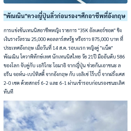
"พัณณิน"ควงญี่ปุ่นลิ่วก่อนรองฯศึกอาชีพที่อังกฤษ
การแข่งขันเทนนิสอาชีพหญิง รายการ "35K อัลเดอร์ชอต" ชิง
เงินรางวัลรวม 25,000 ดอลลาร์สหรัฐ หรือราว 875,000 บาท ที่
ประเทศอังกฤษ เมื่อวันที่ 14 ส.ค. รอบแรก หญิงคู่ "แน็ต"
พัณณิน โควาพิทักษ์เทศ นักเทนนิสไทย วัย 21ปี มืออันดับ 586
ของโลก จับคู่กับ เอกิโกะ โอมาอิ จากญี่ปุ่น ช่วยกันเอาชนะ ล
อรีน จอห์น-เบป์ทิสตี้ จากอังกฤษ กับ เอลิเซ่ โร็บบี้ จากฝรั่งเศส
2-0 เซต ด้วยสกอร์ 6-2 และ 6-1 ผ่านเข้ารอบก่อนรองชนะเลิศ
ทันที