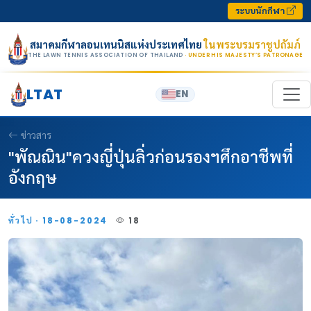
Skip to content
ระบบนักกีฬา
สมาคมกีฬาลอนเทนนิสแห่งประเทศไทย
ในพระบรมราชูปถัมภ์
THE LAWN TENNIS ASSOCIATION OF THAILAND
· UNDER HIS MAJESTY’S PATRONAGE
LTAT
EN
ข่าวสาร
"พัณณิน"ควงญี่ปุ่นลิ่วก่อนรองฯศึกอาชีพที่
อังกฤษ
ทั่วไป · 18-08-2024
18