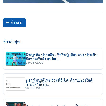
ข่าวสาร
ข่าวล่าสุด
พิชญาภัค ปราบจีน - วีรวิชญ์ เฉือนชนะ ประเดิม
ชัยหวดเวิลด์ เทนนิส…
03-08-2026
ยู 14 ทีมชาติไทย ร่วมพิธีเปิด ศึก "2026 เวิลด์
เทนนิส" ที่เช็ก…
03-08-2026