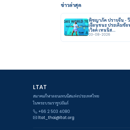
ข่าวล่าสุด
พิชญาภัค ปราบจีน - วี
เฉือนชนะ ประเดิมชั
เวิลด์ เทนนิส…
03-08-2026
LTAT
สมาคมกีฬาลอนเทนนิสแห่งประเทศไทย
ในพระบรมราชูปถัมภ์
+66 2 503 4080
ltat_thai@ltat.org