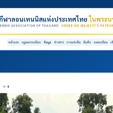
กีฬาลอนเทนนิสแห่งประเทศไทย
ในพระบร
TENNIS ASSOCIATION OF THAILAND
· UNDER HIS MAJESTY’S PATR
หน้าแรก
กฎและระเบียบ
ข้อมูล
ข่าวสาร
การแข่งขัน
อันดับ
ลงทะเบียน
เ
4
9