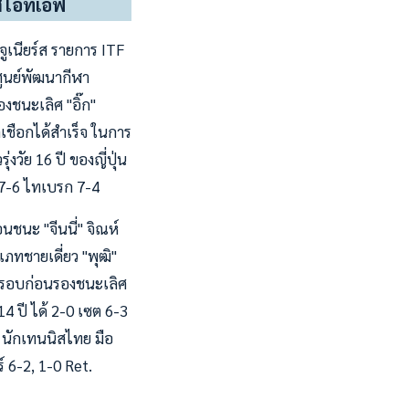
สไอทีเอฟ
ูเนียร์ส รายการ ITF
่ศูนย์พัฒนากีฬา
องชนะเลิศ "อิ๊ก"
เชือกได้สำเร็จ ในการ
วัย 16 ปี ของญี่ปุ่น
 7-6 ไทเบรก 7-4
อนชนะ "จีนนี่" จิณห์
ภทชายเดี่ยว "พุฒิ"
ขันรอบก่อนรองชนะเลิศ
4 ปี ได้ 2-0 เซต 6-3
ี นักเทนนิสไทย มือ
 6-2, 1-0 Ret.