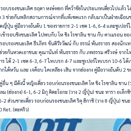
รอบรองชนะเลิศ ธฤตา หงษ์หยก ที่คว้าชัยในประเภทเดี่ยวไปแล้ว ได้จั
ดับ 3 ช่วยกันพลิกสถานการณ์จากที่แพ้เซตแรก กลับมาเป็นฝ่ายเฉือนช
หวดญี่ปุ่น คู่มือวางอันดับ 1 ของรายการ 2-1 เซต 1-6, 6-4 และซูเปอร
นเข้ารอบชิงชนะเลิศ ไปพบกับ โห ชิง โรซาลิน ชาน กับ คาเมรอน ยอง ค
 รอบรองชนะเลิศ ธีรภัทร ขันติวีรวัฒน์ กับ ธรรม์ พันธราธร สองนักเท
่วยกันหวดเอาชนะ คุณานันท์ พันธราธร กับ ภพธรรม ศรีวงษ์ จากไทยเช
าร ได้ 2-1 เซต 6-3, 6-7 ไทเบรก 4-7 และซูเปอร์ไทเบรก 10-6 ได้
ากไต้หวัน และ เจค็อบ ไคเหลียง เสิน จากฮ่องกง คู่มือวางอันดับ 2 
่อื่น ๆ มีดังนี้ หญิงเดี่ยว รอบก่อนรองชนะเลิศ โห ชิง โรซาลิน ชาน 
ลม (ฮ่องกง) 6-1, 6-2 มิกุ คิตะโอกะ (วาง 2 ญี่ปุ่น) ชนะ ทารา อเล็กซ
-2 ส่วนชายเดี่ยว รอบก่อนรองชนะเลิศ ริคุ ฮิกาชิ (วาง 8 ญี่ปุ่น) ชนะ
0 Ret. (ตะคริว)