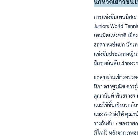
นักหวดเยาวชนไทย
การแข่งขันเทนนิสเยา
Juniors World Tennis 
เทนนิสแห่งชาติ เมือง
ธฤตา หงษ์หยก นักเทน
แข่งขันประเภทหญิงเดี
มือวางอันดับ 4 ของ
ธฤตา ผ่านเข้ารอบรองชน
นิภา ตราชูวณิช ดาวรุ
คุณานันท์ พันธราธร 
และใช้ชั้นเชิงบวกกับ
และ 6-2 ส่งให้ คุณาน
วางอันดับ 7 ของรายก
(รีไทร์) หลังจาก ภพ