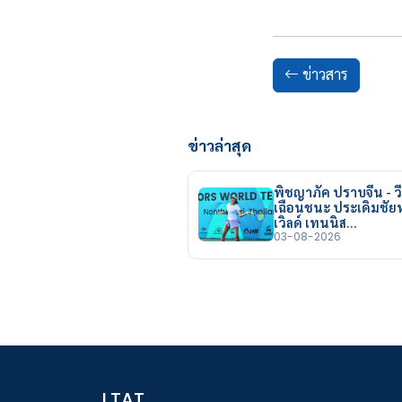
ข่าวสาร
ข่าวล่าสุด
พิชญาภัค ปราบจีน - วี
เฉือนชนะ ประเดิมชั
เวิลด์ เทนนิส…
03-08-2026
LTAT