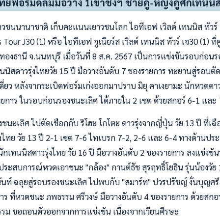
ฟอร์มดีล้มมือวาง 1เข้าชิงฯ ชายคู่-หญิงคู่ศึกเทนนิ
วชนนานาชาติ เก็บคะแนนเยาวชนโลก ไอทีเอฟ เวิลด์ เทนนิส ทัวร์ จ
Tour J30 (1) หรือ ไอทีเอฟ จูเนียร์ส เวิลด์ เทนนิส ทัวร์ เจ30 (1) ที
ทองธานี จ.นนทบุรี เมื่อวันที่ 8 ส.ค. 2567 เป็นการแข่งขันรอบก่อนร
นิสดาวรุ่งไทยวัย 15 ปี มือวางอันดับ 7 ของรายการ ทะยานสู่รอบตัด
่ยว หลังจากระเบิดฟอร์มเก่งออกมาปราบ มิยุ คาเงยามะ นักหวดดาวรุ่ง
รายการ ในรอบก่อนรองชนะเลิศ ได้ภายใน 2 เซต ด้วยสกอร์ 6-1 และ
ะเลิศ ไปตัดเชือกกับ ริโฮะ โกโตะ ดาวรุ่งจากญี่ปุ่น วัย 13 ปี ที่เฉื
่งไทย วัย 13 ปี 2-1 เซต 7-6 ไทเบรก 7-2, 2-6 และ 6-4 ทางด้านประเ
นักเทนนิสดาวรุ่งไทย วัย 16 ปี มือวางอันดับ 2 ของรายการ ลงแข่ง
ประสบการณ์หวดเอาชนะ "กล้อง" กานต์ธัช สุรฤทธิ์โยธิน รุ่นน้องวัย 1
ันท์ ฉลุยสู่รอบรองชนะเลิศ ไปพบกับ "สมาร์ท" ปวรปรัชญ์ งั่นบุญศร
าร ที่หวดชนะ ภพธรรม ศรีวงษ์ มือวางอันดับ 4 ของรายการ ด้วยสกอร์
ธรรม ขอถอนตัวออกจากการแข่งขัน เนื่องจากเวียนศีรษะ