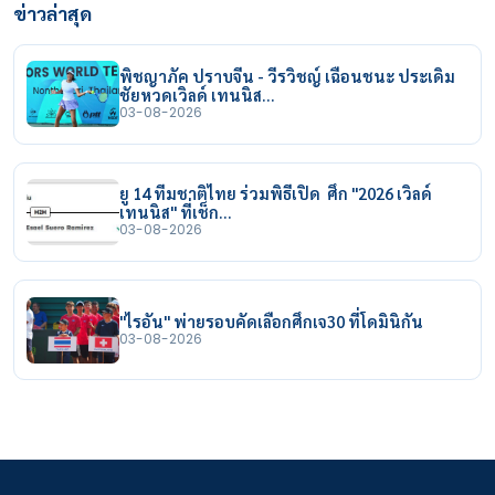
ข่าวล่าสุด
พิชญาภัค ปราบจีน - วีรวิชญ์ เฉือนชนะ ประเดิม
ชัยหวดเวิลด์ เทนนิส…
03-08-2026
ยู 14 ทีมชาติไทย ร่วมพิธีเปิด ศึก "2026 เวิลด์
เทนนิส" ที่เช็ก…
03-08-2026
"ไรอัน" พ่ายรอบคัดเลือกศึกเจ30 ที่โดมินิกัน
03-08-2026