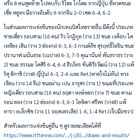
หรือ 8 คนสุดท้าย ไปพบกับ ริโฮะ โกโตะ จากญี่ปุ่น ที่หวดชนะ
เซี่ย หยูทง มือวางอันดับ 6 จากจีน 2-0 เซต 6-4, 6-2
ในส่วนผลการแข่งขันของนักเทนนิสไทยรายอื่น มีดังนี้ ประเภท
ชายเดี่ยว รอบสาม (16 คน) ริว โกฏิกุล (วาง 13) ชนะ เจค็อบ ไค
เหลียง เสิน (วาง 3 ฮ่องกง) 6-3, 6-3 กานต์ธัช สุรฤทธิ์โยธิน ชนะ
ปรานาฟ มนันธระ (เนปาล) 6-3, 7-5 คุณานันท์ พันธราธร (วาง
2) ชนะ ธรรมะ โคศิริ 6-4, 6-4 ธีรภัทร ขันติวีรวัฒน์ (วาง 12) แพ้
ริคุ ฮิกาชิ (วาง8 ญี่ปุ่น) 6-3, 2-6 และ Ret.(หายใจไม่ทัน) หวง
เจียน (วาง 14 จีน) ชนะผ่าน เปน จารุศร (วาง 1) ขณะที่ประเภท
หญิงเดี่ยว รอบสาม (16 คน) ธฤตา หงษ์หยก (วาง 7) ชนะ คาเม
รอน ยอง (วาง 12 ฮ่องกง) 6-3, 6-1 โยษิตา ศรีพร (วาง8) แพ้
ทารา อเล็กซิช (วาง 11 ออสเตรเลีย) 1-6, 1-4 Ret.(เจ็บมือขวา)
สำหรับผลการแข่งขันคู่อื่น ๆ ดูรายละเอียดได้ที่
https://www.itftennis.com/.../j-j30.../draws-and-results/