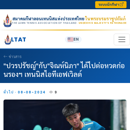
Skip to content
ระบบนักกีฬา
สมาคมกีฬาลอนเทนนิสแห่งประเทศไทย
ในพระบรมราชูปถัมภ์
THE LAWN TENNIS ASSOCIATION OF THAILAND
· UNDER HIS MAJESTY’S PATRONAGE
LTAT
EN
ข่าวสาร
"ปวรปรัชญ์"กับ"จิณห์นิภา" ได้ไปต่อหวดก่อ
นรองฯ เทนนิสไอทีเอฟเวิลด์
ทั่วไป · 08-08-2024
9