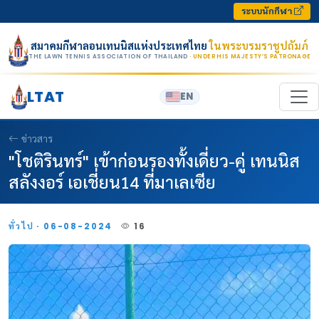
Skip to content
ระบบนักกีฬา
สมาคมกีฬาลอนเทนนิสแห่งประเทศไทย
ในพระบรมราชูปถัมภ์
THE LAWN TENNIS ASSOCIATION OF THAILAND
· UNDER HIS MAJESTY’S PATRONAGE
LTAT
EN
ข่าวสาร
"โชติรินทร์" เข้าก่อนรองทั้งเดี่ยว-คู่ เทนนิส
สลังงอร์ เอเชี่ยน14 ที่มาเลเซีย
ทั่วไป · 06-08-2024
16