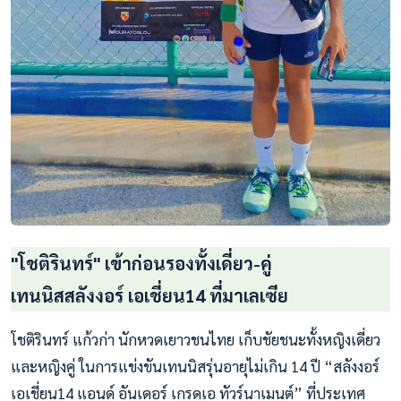
"โชติรินทร์" เข้าก่อนรองทั้งเดี่ยว-คู่
เทนนิสสลังงอร์ เอเชี่ยน14 ที่มาเลเซีย
โชติรินทร์ แก้วก่า นักหวดเยาวชนไทย เก็บชัยชนะทั้งหญิงเดี่ยว
และหญิงคู่ ในการแข่งขันเทนนิสรุ่นอายุไม่เกิน 14 ปี “สลังงอร์
เอเชี่ยน14 แอนด์ อันเดอร์ เกรดเอ ทัวร์นาเมนต์” ที่ประเทศ