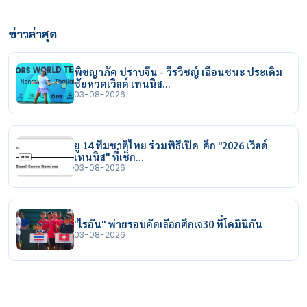
ข่าวล่าสุด
พิชญาภัค ปราบจีน - วีรวิชญ์ เฉือนชนะ ประเดิม
ชัยหวดเวิลด์ เทนนิส…
03-08-2026
ยู 14 ทีมชาติไทย ร่วมพิธีเปิด ศึก "2026 เวิลด์
เทนนิส" ที่เช็ก…
03-08-2026
"ไรอัน" พ่ายรอบคัดเลือกศึกเจ30 ที่โดมินิกัน
03-08-2026