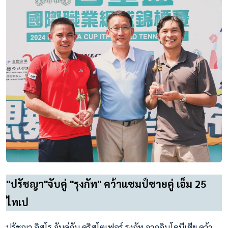
"ปรัชญา"จับคู่ "รุงกัท" คว้าแชมป์ชายคู่ เอ็ม 25
ไทเป
ปรัชญา อิสโร จับคู่กับ คริสโตเฟอร์ รุงกัท จากอินโดนีเซีย คว้า