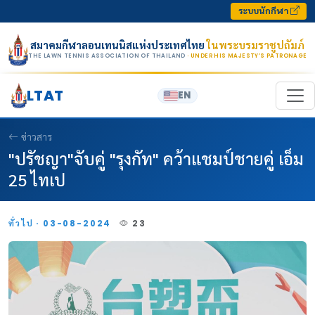
Skip to content
ระบบนักกีฬา
สมาคมกีฬาลอนเทนนิสแห่งประเทศไทย
ในพระบรมราชูปถัมภ์
THE LAWN TENNIS ASSOCIATION OF THAILAND
· UNDER HIS MAJESTY’S PATRONAGE
LTAT
EN
ข่าวสาร
"ปรัชญา"จับคู่ "รุงกัท" คว้าแชมป์ชายคู่ เอ็ม
25 ไทเป
ทั่วไป · 03-08-2024
23