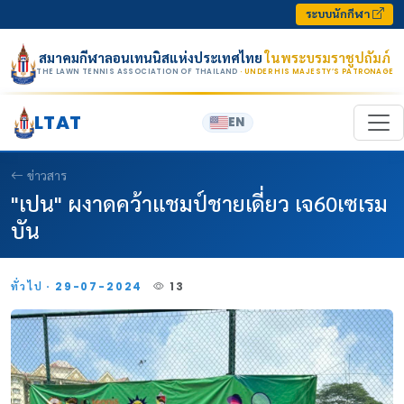
Skip to content
ระบบนักกีฬา
สมาคมกีฬาลอนเทนนิสแห่งประเทศไทย
ในพระบรมราชูปถัมภ์
THE LAWN TENNIS ASSOCIATION OF THAILAND
· UNDER HIS MAJESTY’S PATRONAGE
LTAT
EN
ข่าวสาร
"เปน" ผงาดคว้าแชมป์ชายเดี่ยว เจ60เซเรม
บัน
ทั่วไป · 29-07-2024
13