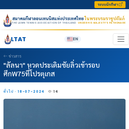
Skip to content
ระบบนักกีฬา
สมาคมกีฬาลอนเทนนิสแห่งประเทศไทย
ในพระบรมราชูปถัมภ์
THE LAWN TENNIS ASSOCIATION OF THAILAND
· UNDER HIS MAJESTY’S PATRONAGE
LTAT
EN
ข่าวสาร
"ลัลนา" หวดประเดิมชัยลิ่วเข้ารอบ
ศึกW75ที่โปรตุเกส
ทั่วไป · 18-07-2024
14