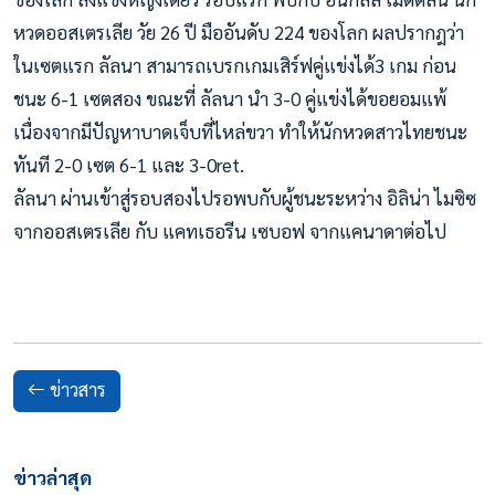
หวดออสเตรเลีย วัย 26 ปี มืออันดับ 224 ของโลก ผลปรากฎว่า
ในเซตแรก ลัลนา สามารถเบรกเกมเสิร์ฟคู่แข่งได้3 เกม ก่อน
ชนะ 6-1 เซตสอง ขณะที่ ลัลนา นำ 3-0 คู่แข่งได้ขอยอมแพ้
เนื่องจากมีปัญหาบาดเจ็บที่ไหล่ขวา ทำให้นักหวดสาวไทยชนะ
ทันที 2-0 เซต 6-1 และ 3-0ret.
ลัลนา ผ่านเข้าสู่รอบสองไปรอพบกับผู้ชนะระหว่าง อิลิน่า ไมซิซ
จากออสเตรเลีย กับ แคทเธอรีน เซบอฟ จากแคนาดาต่อไป
ข่าวสาร
ข่าวล่าสุด