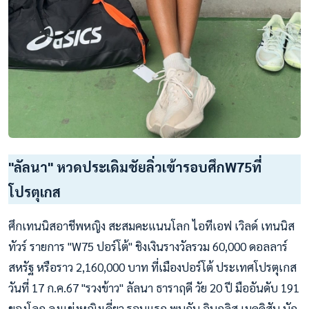
"ลัลนา" หวดประเดิมชัยลิ่วเข้ารอบศึกW75ที่
โปรตุเกส
ศึกเทนนิสอาชีพหญิง สะสมคะแนนโลก ไอทีเอฟ เวิลด์ เทนนิส
ทัวร์ รายการ "W75 ปอร์โต้" ชิงเงินรางวัลรวม 60,000 ดอลลาร์
สหรัฐ หรือราว 2,160,000 บาท ที่เมืองปอร์โต้ ประเทศโปรตุเกส
วันที่ 17 ก.ค.67 "รวงข้าว" ลัลนา ธาราฤดี วัย 20 ปี มืออันดับ 191
ของโลก ลงแข่งหญิงเดี่ยว รอบแรก พบกับ อินกลิส เมดดิสัน นัก