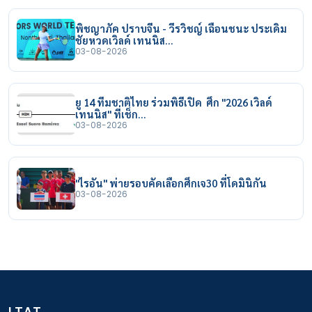
พิชญาภัค ปราบจีน - วีรวิชญ์ เฉือนชนะ ประเดิม
ชัยหวดเวิลด์ เทนนิส…
03-08-2026
ยู 14 ทีมชาติไทย ร่วมพิธีเปิด ศึก "2026 เวิลด์
เทนนิส" ที่เช็ก…
03-08-2026
"ไรอัน" พ่ายรอบคัดเลือกศึกเจ30 ที่โดมินิกัน
03-08-2026