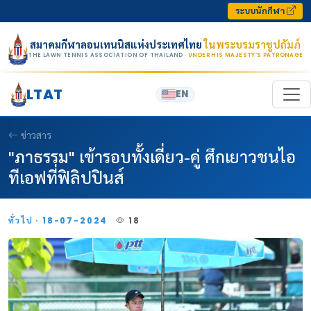
Skip to content
ระบบนักกีฬา
สมาคมกีฬาลอนเทนนิสแห่งประเทศไทย
ในพระบรมราชูปถัมภ์
THE LAWN TENNIS ASSOCIATION OF THAILAND
· UNDER HIS MAJESTY’S PATRONAGE
LTAT
EN
ข่าวสาร
"ภาธรรม" เข้ารอบทั้งเดี่ยว-คู่ ศึกเยาวชนไอ
ทีเอฟที่ฟิลิปปินส์
ทั่วไป · 18-07-2024
18