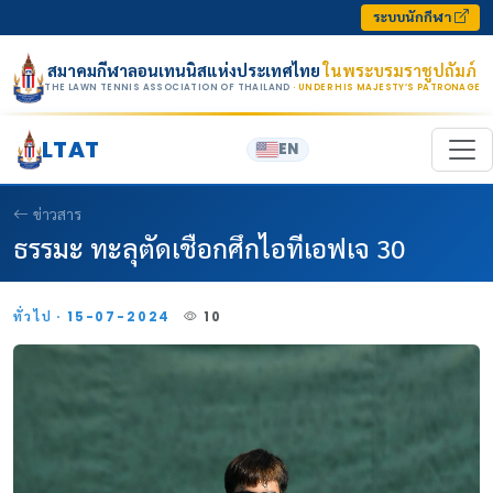
Skip to content
ระบบนักกีฬา
สมาคมกีฬาลอนเทนนิสแห่งประเทศไทย
ในพระบรมราชูปถัมภ์
THE LAWN TENNIS ASSOCIATION OF THAILAND
· UNDER HIS MAJESTY’S PATRONAGE
LTAT
EN
ข่าวสาร
ธรรมะ ทะลุตัดเชือกศึกไอทีเอฟเจ 30
ทั่วไป · 15-07-2024
10