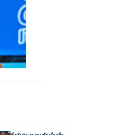
"ไรอัน" พ่ายรอบคัดเลือกศึก