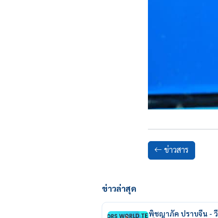
ข่าวสาร
ข่าวล่าสุด
พิชญาภัค ปราบจีน - วี