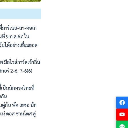
ที่มาร์เนส-ลา-คอเก
ที่ 9 ก.ค.67 ใน
์มได้อย่างเยี่ยมยอด
 มือไวล์การ์ดเจ้าถิ่น
กอร์ 2-6, 7-6(6)
ี้เป็นนักหวดไทยที่
นกัน
ู่กับ พัค เยซอ นัก
เน่ ดอส ซานโตส คู่