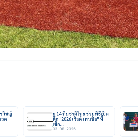
รวิชญ์
ยู 14 ทีมชาติไทย ร่วมพิธีเปิด
ยหวด
ศึก "2026 เวิลด์ เทนนิส" ที่
เช็ก…
03-08-2026