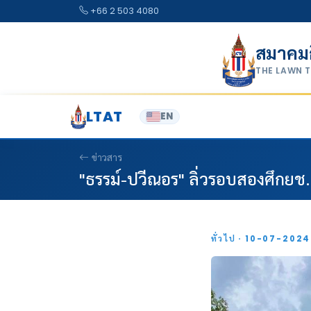
Skip to content
+66 2 503 4080
สมาคม
THE LAWN 
LTAT
EN
ข่าวสาร
"ธรรม์-ปวีณอร" ลิ่วรอบสองศึกยช.14
ทั่วไป · 10-07-202