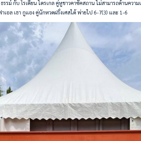
 ธรรม์ กับ โรเดียน ไตรเกล คู่หูชาวคาซัคสถาน ไม่สามารถต้านความแ
าเอล เธา กูแอง คู่นักหวดฝรั่งเศสได้ พ่ายไป 6-7(3) และ 1-6