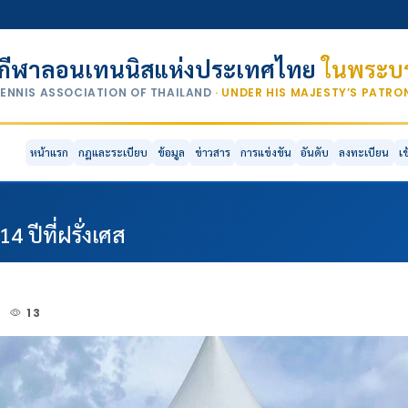
กีฬาลอนเทนนิสแห่งประเทศไทย
ในพระบร
TENNIS ASSOCIATION OF THAILAND
· UNDER HIS MAJESTY’S PATR
หน้าแรก
กฎและระเบียบ
ข้อมูล
ข่าวสาร
การแข่งขัน
อันดับ
ลงทะเบียน
เ
 ปีที่ฝรั่งเศส
4
13