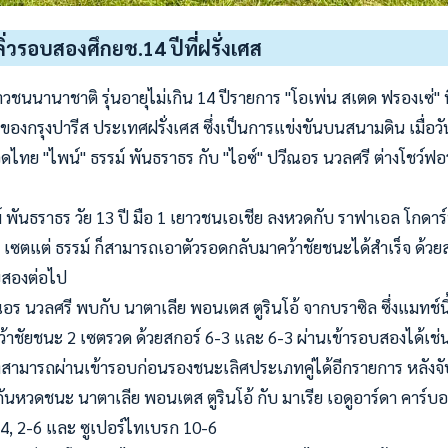
ิ่วรอบสองศึกยช.14 ปีที่ฝรั่งเศส
วชนนานาชาติ รุ่นอายุไม่เกิน 14 ปีรายการ "โอเพ่น สเตด ฟรองเซ่" 
องกรุงปารีส ประเทศฝรั่งเศส ซึ่งเป็นการแข่งขันบนสนามดิน เมื่อวัน
ดไทย "ไพน์" ธรรม์ พันธราธร กับ "ไอซ์" ปวีณอร นวลศรี ต่างโชว์ฟอร
ม์ พันธราธร วัย 13 ปี มือ 1 เยาวชนเอเชีย ลงหวดกับ ราฟาเอล โกดาร์ท
3 เซตแต่ ธรรม์ ก็สามารถเอาตัวรอดกลับมาคว้าชัยชนะได้สำเร็จ ด้วยส
บสองต่อไป
ีณอร นวลศรี พบกับ นาตาเลีย พอนเตส ตูรินโอ้ จากบราซิล ซึ่งแมทช์น
คว้าชัยชนะ 2 เซตรวด ด้วยสกอร์ 6-3 และ 6-3 ผ่านเข้ารอบสองได้เช่
งสามารถผ่านเข้ารอบก่อนรองชนะเลิศประเภทคู่ได้อีกรายการ หลังจับค
ันหวดชนะ นาตาเลีย พอนเตส ตูรินโอ้ กับ มาเรีย เอดูอาร์ดา คาร์บอ
4, 2-6 และ ซูเปอร์ไทเบรก 10-6