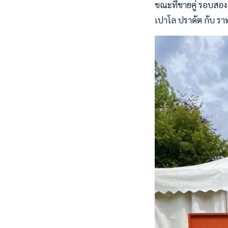
ขณะที่ชายคู่ รอบสอง
เปาโล ปราดัต กับ ราฟ