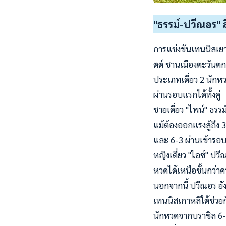
"ธรรม์-ปวีณอร" ล
การแข่งขันเทนนิสเยา
ตต์ ชานเมืองตะวันตกข
ประเภทเดี่ยว 2 นักหว
ผ่านรอบแรกได้ทั้งคู่
ชายเดี่ยว "ไพน์" ธรร
แม้ต้องออกแรงสู้ถึง 
และ 6-3 ผ่านเข้ารอ
หญิงเดี่ยว "ไอซ์" ปว
หวดได้เหนือชั้นกว่า
นอกจากนี้ ปวีณอร ยั
เทนนิสเกาหลีใต้ช่วยก
นักหวดจากบราซิล 6-