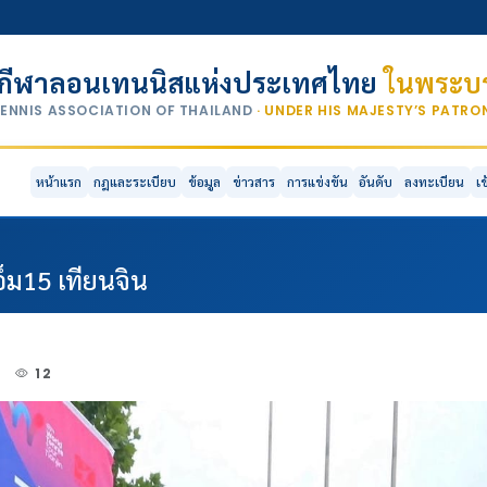
กีฬาลอนเทนนิสแห่งประเทศไทย
ในพระบร
TENNIS ASSOCIATION OF THAILAND
· UNDER HIS MAJESTY’S PATR
หน้าแรก
กฎและระเบียบ
ข้อมูล
ข่าวสาร
การแข่งขัน
อันดับ
ลงทะเบียน
เ
็ม15 เทียนจิน
4
12