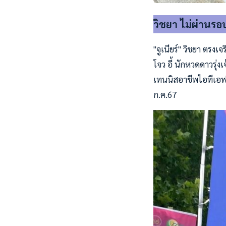
วิชยา ไม่ผ่านรอ
"จูเนียร์" วิชยา ตรง
โจว อี้ นักหวดดาวรุ่
เทนนิสอาชีพไอทีเอฟ เ
ก.ค.67