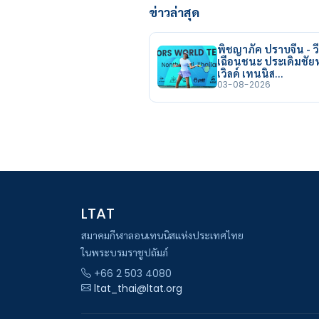
ข่าวล่าสุด
พิชญาภัค ปราบจีน - วี
เฉือนชนะ ประเดิมชั
เวิลด์ เทนนิส…
03-08-2026
LTAT
สมาคมกีฬาลอนเทนนิสแห่งประเทศไทย
ในพระบรมราชูปถัมภ์
+66 2 503 4080
ltat_thai@ltat.org