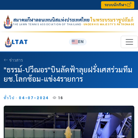
Skip to content
ระบบนักกีฬา
สมาคมกีฬาลอนเทนนิสแห่งประเทศไทย
ในพระบรมราชูปถัมภ์
THE LAWN TENNIS ASSOCIATION OF THAILAND
· UNDER HIS MAJESTY’S PATRONAGE
LTAT
EN
ข่าวสาร
"ธรรม์-ปวีณอร"บินลัดฟ้าลุยฝรั่งเศสร่วมทีม
ยช.โลกซ้อม-แข่ง4รายการ
ทั่วไป · 04-07-2024
16