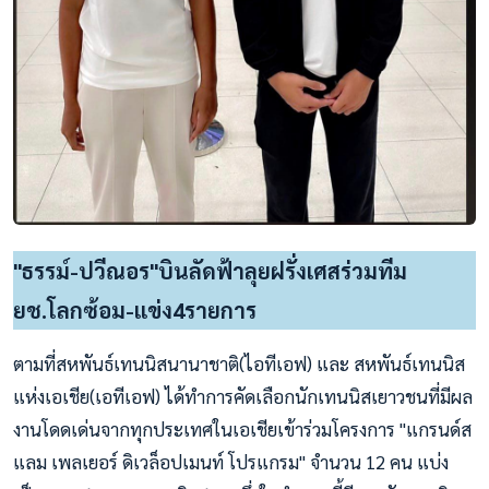
"ธรรม์-ปวีณอร"บินลัดฟ้าลุยฝรั่งเศสร่วมทีม
ยช.โลกซ้อม-แข่ง4รายการ
ตามที่สหพันธ์เทนนิสนานาชาติ(ไอทีเอฟ) และ สหพันธ์เทนนิส
แห่งเอเชีย(เอทีเอฟ) ได้ทำการคัดเลือกนักเทนนิสเยาวชนที่มีผล
งานโดดเด่นจากทุกประเทศในเอเชียเข้าร่วมโครงการ "แกรนด์ส
แลม เพลเยอร์ ดิเวล็อปเมนท์ โปรแกรม" จำนวน 12 คน แบ่ง