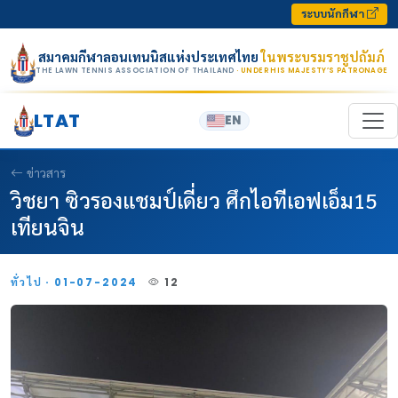
Skip to content
ระบบนักกีฬา
สมาคมกีฬาลอนเทนนิสแห่งประเทศไทย
ในพระบรมราชูปถัมภ์
THE LAWN TENNIS ASSOCIATION OF THAILAND
· UNDER HIS MAJESTY’S PATRONAGE
LTAT
EN
ข่าวสาร
วิชยา ซิวรองแชมป์เดี่ยว ศึกไอทีเอฟเอ็ม15
เทียนจิน
ทั่วไป · 01-07-2024
12