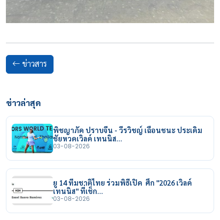
ข่าวสาร
ข่าวล่าสุด
พิชญาภัค ปราบจีน - วีรวิชญ์ เฉือนชนะ ประเดิม
ชัยหวดเวิลด์ เทนนิส…
03-08-2026
ยู 14 ทีมชาติไทย ร่วมพิธีเปิด ศึก "2026 เวิลด์
เทนนิส" ที่เช็ก…
03-08-2026