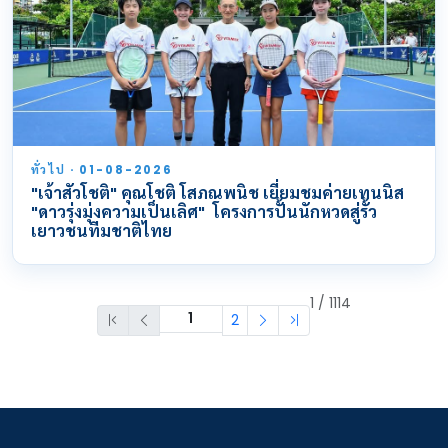
ทั่วไป · 01-08-2026
"เจ้าสัวโชติ" คุณโชติ โสภณพนิช เยี่ยมชมค่ายเทนนิส
"ดาวรุ่งมุ่งความเป็นเลิศ" โครงการปั้นนักหวดสู่รั้ว
เยาวชนทีมชาติไทย
1 / 1114
2