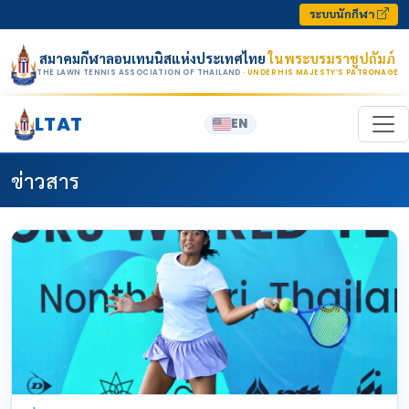
Skip to content
ระบบนักกีฬา
สมาคมกีฬาลอนเทนนิสแห่งประเทศไทย
ในพระบรมราชูปถัมภ์
THE LAWN TENNIS ASSOCIATION OF THAILAND
· UNDER HIS MAJESTY’S PATRONAGE
LTAT
EN
ข่าวสาร