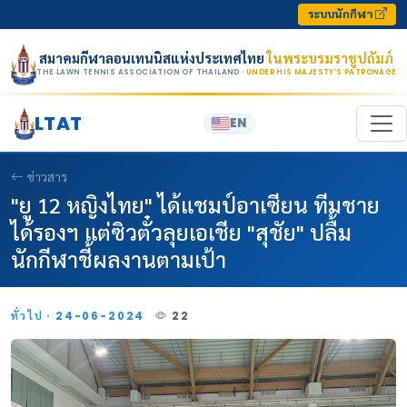
Skip to content
ระบบนักกีฬา
สมาคมกีฬาลอนเทนนิสแห่งประเทศไทย
ในพระบรมราชูปถัมภ์
THE LAWN TENNIS ASSOCIATION OF THAILAND
· UNDER HIS MAJESTY’S PATRONAGE
LTAT
EN
ข่าวสาร
"ยู 12 หญิงไทย" ได้แชมป์อาเซียน ทีมชาย
ได้รองฯ แต่ซิวตั๋วลุยเอเชีย "สุชัย" ปลื้ม
นักกีฬาชี้ผลงานตามเป้า
ทั่วไป · 24-06-2024
22