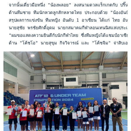
  จากนั้นเดี่ยวมือหนึ่ง "น้องพลอย" ลงสนามดวลแร็กเกตกับ ปริ๊
  ด้านทีมชาย ทีมนักหวดลูกสักหลาดไทย ประกอบด้วย "น้องอันปัน
  สรุปผลการแข่งขัน ทีมหญิง อันดับ 1 อาเซียน ได้แก่ ไทย อันดับ
  นายสุชัย พรชัยศักดิ์อุดม นายกสมาคมกีฬาลอนเทนนิสแห่งประเทศไ
  "ผมขอแสดงความยินดีกับนักกีฬาไทย ซึ่งทีมหญิงได้แชมป์อาเซีย
  ด้าน "โค้ชโอ" นายสุขุม กิจวิจารณ์ และ "โค้ชจิม" จ่าสิบเอก