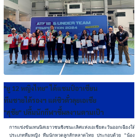
"ยู 12 หญิงไทย" ได้แชมป์อาเซียน
ทีมชายได้รองฯ แต่ซิวตั๋วลุยเอเชีย
"สุชัย" ปลื้มนักกีฬาชี้ผลงานตามเป้า
  การแข่งขันเทนนิสเยาวชนชิงชนะเลิศแห่งเอเชียตะวันออกเฉียงใต้ ห
  ประเภททีมหญิง ทีมนักหวดลูกสักหลาดไทย ประกอบด้วย "น้องพลอย