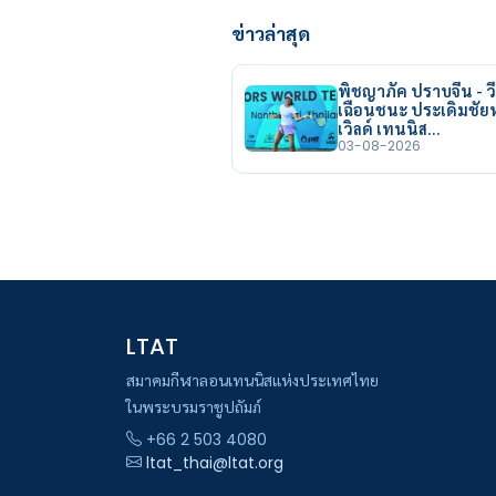
ข่าวล่าสุด
พิชญาภัค ปราบจีน - วี
เฉือนชนะ ประเดิมชั
เวิลด์ เทนนิส…
03-08-2026
LTAT
สมาคมกีฬาลอนเทนนิสแห่งประเทศไทย
ในพระบรมราชูปถัมภ์
+66 2 503 4080
ltat_thai@ltat.org