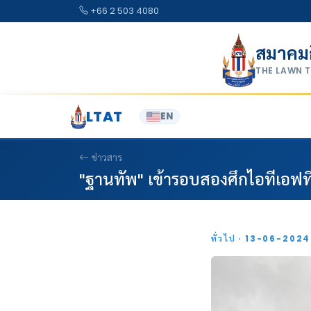
Skip to content
+66 2 503 4080
สมาคม
THE LAWN 
LTAT
EN
ข่าวสาร
"ฐานทัพ" เข้ารอบสองศึกไอทีเอฟที
ทั่วไป · 13-06-202