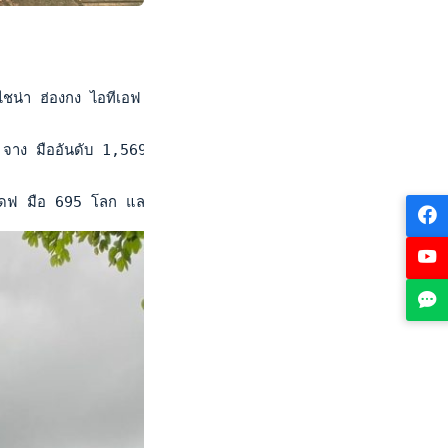
น่า ฮ่องกง ไอทีเอฟ เมนส์ เวิลด์ เทนนิส ทัวร์ 2024" ชิงเงินรางว
จาง มืออันดับ 1,569 ของโลกชาวออสเตรเลีย 6-3, 6-1 ผ่านเข้าสู