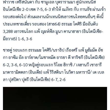
ฟาวาซ เฟริสนันดา กับ ซามูเอล บุตรารามมา คู่นักเทนนิส
อินโดนีเซีย 2-0 เซต 7-5, 6-3 ทำให้ ณภัทร กับ กานธัช ผ่านเข้า
รอบสองต่อไป ส่วนผลงานนักเทนนิสเยาวชนไทยคนอื่นๆ ดังนี้
ประเภทชายเดี่ยว รอบสอง (สาย64) ธรรมะ โคศิริ มืออันดับ
3,288 เยาวชนโลก แพ้ ญะห์ฟัล มูนา คานาฮายา (อินโดนีเซีย-
มือวาง5) 1-6, 3-6
ชายคู่ รอบแรก ธรรมมะ โคศิริ/นราธิป เรืองศรี แพ้ มูฮัมมัด อัซ
กา อาซัม อัล อาร์ยาด/โมชาหมัด อารยา ดี ทาริซกี (อินโดนีเซีย)
6-2, 3-6, 6-10 หญิงคู่รอบแรก ริโอะ ฮิกาชิ / เจฮานวี เชาธารี
มาดารามิตตลา (อินเดีย) แพ้ ริริสตินา โนวิตา มหารานี/ เด เบล
ลา ปุสปิตา ปุตรี (อินโดนีเซีย) 6-7, 2-6