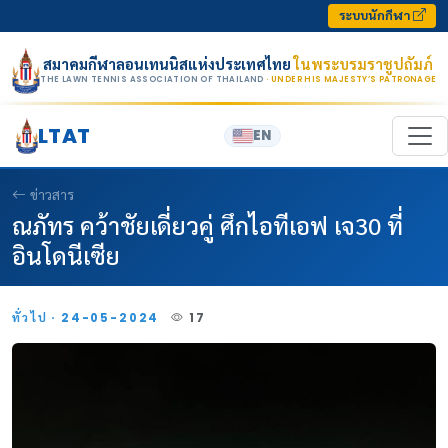
Skip to content
ระบบนักกีฬา
สมาคมกีฬาลอนเทนนิสแห่งประเทศไทย
ในพระบรมราชูปถัมภ์
THE LAWN TENNIS ASSOCIATION OF THAILAND
· UNDER HIS MAJESTY’S PATRONAGE
LTAT
EN
ข่าวสาร
ณภัทร คว้าชัยเดี่ยวคู่ ศึกไอทีเอฟ เจ30 ที่
อินโดนีเซีย
ทั่วไป · 24-05-2024
17