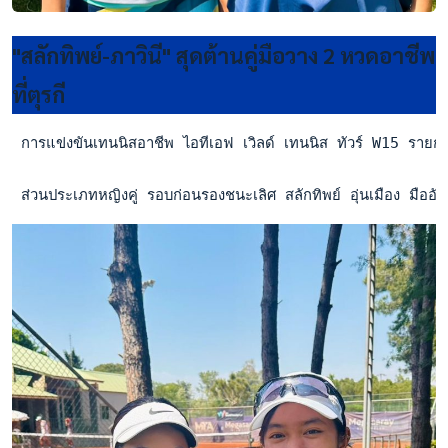
"สลักทิพย์-ภาวินี" สุดต้านคู่มือวาง 2 หวดอาชีพ
ที่ตุรกี
 การแข่งขันเทนนิสอาชีพ ไอทีเอฟ เวิลด์ เทนนิส ทัวร์ W15 รายกา
 ส่วนประเภทหญิงคู่ รอบก่อนรองชนะเลิศ สลักทิพย์ อุ่นเมือง มืออ