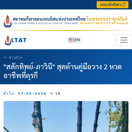
Skip to content
ระบบนักกีฬา
สมาคมกีฬาลอนเทนนิสแห่งประเทศไทย
ในพระบรมราชูปถัมภ์
THE LAWN TENNIS ASSOCIATION OF THAILAND
· UNDER HIS MAJESTY’S PATRONAGE
LTAT
EN
ข่าวสาร
"สลักทิพย์-ภาวินี" สุดต้านคู่มือวาง 2 หวด
อาชีพที่ตุรกี
ทั่วไป · 07-05-2024
14