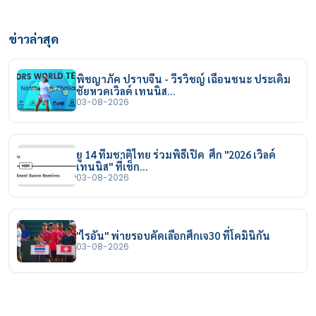
ข่าวล่าสุด
พิชญาภัค ปราบจีน - วีรวิชญ์ เฉือนชนะ ประเดิม
ชัยหวดเวิลด์ เทนนิส…
03-08-2026
ยู 14 ทีมชาติไทย ร่วมพิธีเปิด ศึก "2026 เวิลด์
เทนนิส" ที่เช็ก…
03-08-2026
"ไรอัน" พ่ายรอบคัดเลือกศึกเจ30 ที่โดมินิกัน
03-08-2026