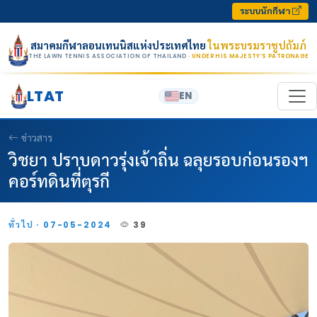
Skip to content
ระบบนักกีฬา
สมาคมกีฬาลอนเทนนิสแห่งประเทศไทย
ในพระบรมราชูปถัมภ์
THE LAWN TENNIS ASSOCIATION OF THAILAND
· UNDER HIS MAJESTY’S PATRONAGE
LTAT
EN
ข่าวสาร
วิชยา ปราบดาวรุ่งเจ้าถิ่น ฉลุยรอบก่อนรองฯ
คอร์ทดินที่ตุรกี
ทั่วไป · 07-05-2024
39