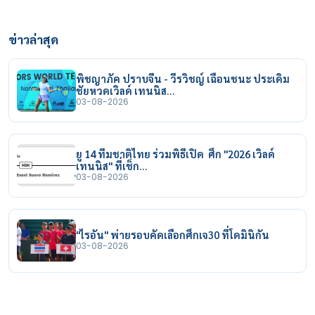
ข่าวล่าสุด
พิชญาภัค ปราบจีน - วีรวิชญ์ เฉือนชนะ ประเดิม
ชัยหวดเวิลด์ เทนนิส…
03-08-2026
ยู 14 ทีมชาติไทย ร่วมพิธีเปิด ศึก "2026 เวิลด์
เทนนิส" ที่เช็ก…
03-08-2026
"ไรอัน" พ่ายรอบคัดเลือกศึกเจ30 ที่โดมินิกัน
03-08-2026