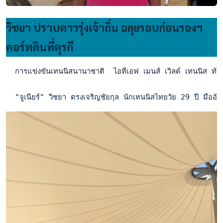
วิชยา ปราบดาวรุ่งเจ้าถิ่น ฉลุยรอบก่อนรองฯ
คอร์ทดินที่ตุรกี
  การแข่งขันเทนนิสนานาชาติ  ไอทีเอฟ เมนส์ เวิลด์ เทนนิส ทั
  "จูเนียร์" วิชยา ตรงเจริญชัยกุล นักเทนนิสไทยวัย 29 ปี มือ