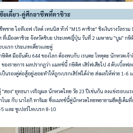
ยเดี่ยว-คู่ศึกอาชีพที่คาชิวะ
พชาย ไอทีเอฟ เวิลด์ เทนนิส ทัวร์ "M15 คาชิวะ" ชิงเงินรางวัลรวม
ี่เมืองคาชิวะ จังหวัดชิบะ ประเทศญี่ปุ่น วันที่ 2 เมษายน "บูม" กษิ
รอบแรก ประเภทเดี่ยวและคู่
ษิดิศ มืออันดับ 644 ของโลก ต้องพบกับ เรนตะ โทคุดะ นักหวดเจ้าถิ่
ของรายการ ผลปรากฎว่า แมทช์นี้ กษิดิศ เสิร์ฟเสียไป 4 ดับเบิ้ลฟลอท
ป็นรองคู่ต่อสู้อยู่เยอะทำให้ถูกเบรกเสิร์ฟได้ง่าย ส่งผลให้พ่าย 1
บคู่ "สอง" ยุทธนา เจริญผล นักหวดไทย วัย 23 ปีเช่นกัน ลงแข่งรอบแร
โกโนะ กับ นาโอกิ ทาจิมะ ซึ่งแมทช์นี้คู่นักหวดไทยพยายามฮึดสู้เต็มที
7-5 และ ซูเปอร์ไทเบรก 8-10