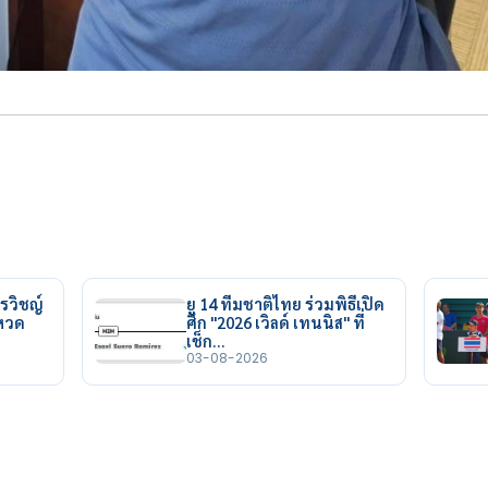
รวิชญ์
ยู 14 ทีมชาติไทย ร่วมพิธีเปิด
ยหวด
ศึก "2026 เวิลด์ เทนนิส" ที่
เช็ก…
03-08-2026