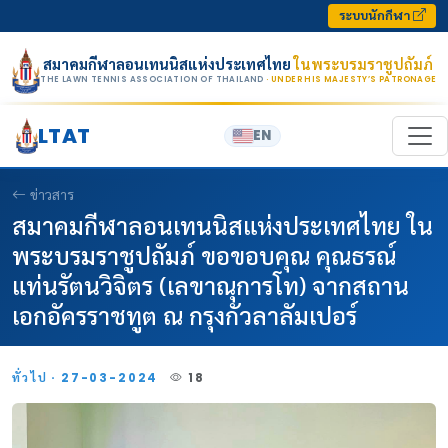
Skip to content
ระบบนักกีฬา
สมาคมกีฬาลอนเทนนิสแห่งประเทศไทย
ในพระบรมราชูปถัมภ์
THE LAWN TENNIS ASSOCIATION OF THAILAND
· UNDER HIS MAJESTY’S PATRONAGE
LTAT
EN
ข่าวสาร
สมาคมกีฬาลอนเทนนิสแห่งประเทศไทย ใน
พระบรมราชูปถัมภ์ ขอขอบคุณ คุณธรณ์
แท่นรัตนวิจิตร (เลขาณุการโท) จากสถาน
เอกอัครราชทูต ณ กรุงกัวลาลัมเปอร์
ทั่วไป · 27-03-2024
18