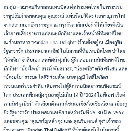
อบอุ่น - สมาคมกีฬาลอนเทนนิสแห่งประเทศไทย ในพระบรม
ราชูปถัมภ์ ขอขอบคุณ คุณธรณ์ แท่นรัตนวิจิตร (เลขาณุการโท)
จากสถานเอกอัครราชทูต ณ กรุงกัวลาลัมเปอร์ ที่ให้เกียรติเป็น
เจ้าภาพเลี้ยงอาหารแก่คณะนักกีฬาและเจ้าหน้าที่ทีมชาติไทย
ณ ร้านอาหาร "Pandan Thai Delight" (ร้านตั้งอยู่ ณ เมืองกูชิง
รัฐซาราวัก ประเทศมาเลเซีย) ในโอกาสที่ทีมเทนนิสไทย นำโดย
"โค้ชจิม" จ่าสิบเอก สหทัศน์ ศุภกิจ ผู้ฝึกสอนเทนนิสทีมชาติไทย,
นักกีฬา "น้องไพน์" ธรรม์ พันธราธร, "น้องตรัย" ตรัย ศรีเสน และ
"น้องนโม" ธรรมะ โคศิริ ร่วมด้วย นายบุญมี โพธิ์ไพจิตร
เทรนเนอร์ประจำทีม เดินทางไปสู้ศึกเทนนิสเยาวชนชิงแชมป์
โลก ประเภททีมหญิง รุ่นอายุไม่เกิน 14 ปี "2024 ไอทีเอฟ เวิลด์
เทนนิส จูเนียร์" คัดเลือกตัวแทนโซนเอเชีย/โอเชียเนีย ณ เมืองกู
ชิง รัฐซาราวัก ประเทศมาเลเซีย ระหว่างวันที่ 25-30 มี.ค. 2567
และขอบคุณ "คุณขวัญหล้า จุง และ คุณวินเซนต์ จุง" เจ้าของ
ร้านอาหาร "Pandan Thai Delight" ที่ร่วมต้อนรับในโอกาสนี้