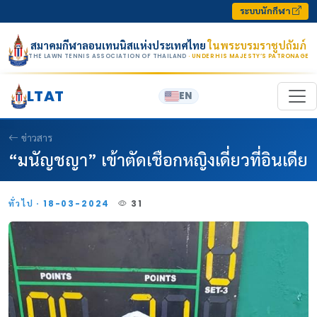
Skip to content
ระบบนักกีฬา
สมาคมกีฬาลอนเทนนิสแห่งประเทศไทย
ในพระบรมราชูปถัมภ์
THE LAWN TENNIS ASSOCIATION OF THAILAND
· UNDER HIS MAJESTY’S PATRONAGE
LTAT
EN
ข่าวสาร
“มนัญชญา” เข้าตัดเชือกหญิงเดี่ยวที่อินเดีย
ทั่วไป · 18-03-2024
31