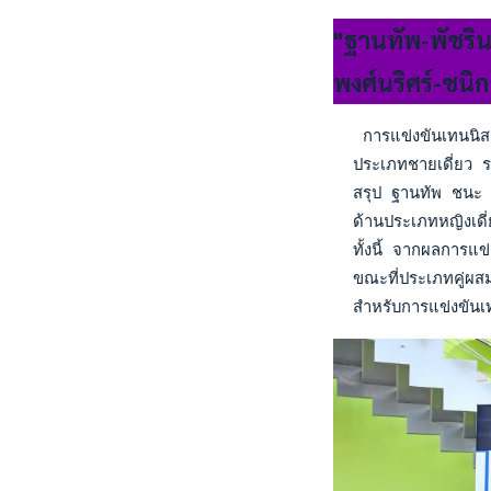
"ฐานทัพ-พัชริ
พงศ์นริศร์-ชนิ
   การแข่งขันเทนนิส
  ประเภทชายเดี่ยว ร
  สรุป ฐานทัพ ชนะ 
  ด้านประเภทหญิงเด
  ทั้งนี้ จากผลการแข
  ขณะที่ประเภทคู่ผส
  สำหรับการแข่งขันเ