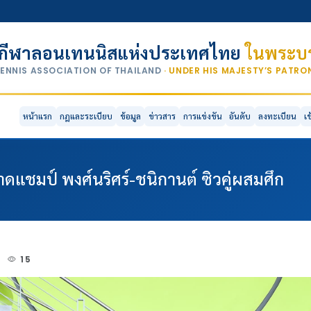
กีฬาลอนเทนนิสแห่งประเทศไทย
ในพระบร
TENNIS ASSOCIATION OF THAILAND
· UNDER HIS MAJESTY’S PATR
หน้าแรก
กฎและระเบียบ
ข้อมูล
ข่าวสาร
การแข่งขัน
อันดับ
ลงทะเบียน
เ
ดแชมป์ พงศ์นริศร์-ชนิกานต์ ซิวคู่ผสมศึก
4
15