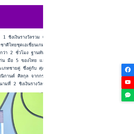
1 ชิงเงินรางวัลรวม 600,000 บาท ที่ศูนย์พัฒนากีฬาเทนนิสแห่งช
าติไทยชุดเอเชี่ยนเกมส์ ครั้งที่ 19 และเต็ง 1 ของรายการ พบกับ "
่า 2 ชั่วโมง ฐานทัพได้แชมป์ประเภทชายเดี่ยวไปครองตามคาดในฐาน
แก่น มือ 5 ของไทย และเต็ง 1 ของรายการตามคาด หลังจากลงหวดรอ
ยคู่ ซึ่งคู่กับ ศุภวัฒน์ แซ่อุ้ย คว้าแชมป์ไปเมื่อวันที่ 16 มี.ค. 
บ ชนิกานต์ ศิลกุล จากกรุงเทพฯ ช่วยกันหวดเอาชนะคู่แฝดชายและหญ
ที่ 2 ชิงเงินรางวัลรวม 600,000 บาท ที่ศูนย์พัฒนากีฬาเทนนิสแห่