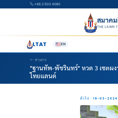
Skip to content
+66 2 503 4080
สมาคม
THE LAWN 
LTAT
EN
ข่าวสาร
"ฐานทัพ-พัชรินทร์" หวด 3 เซตผงา
ไทยแลนด์
ทั่วไป · 18-03-202