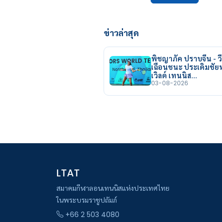
ข่าวล่าสุด
พิชญาภัค ปราบจีน - วี
เฉือนชนะ ประเดิมชั
เวิลด์ เทนนิส…
03-08-2026
LTAT
สมาคมกีฬาลอนเทนนิสแห่งประเทศไทย
ในพระบรมราชูปถัมภ์
+66 2 503 4080