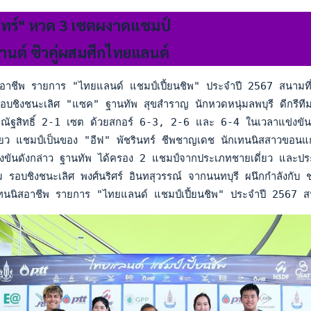
นทร์" หวด 3 เซตผงาดแชมป์
กานต์ ซิวคู่ผสมศึกไทยแลนด์
อาชีพ รายการ "ไทยแลนด์ แชมป์เปี้ยนชิพ" ประจำปี 2567 สนามที่ 
อบชิงชนะเลิศ "แซค" ฐานทัพ สุขสำราญ นักหวดหนุ่มลพบุรี ดีกรีทีมช
ณัฐสิทธิ์ 2-1 เซต ด้วยสกอร์ 6-3, 2-6 และ 6-4 ในเวลาแข่งขันกว
ี่ยว แชมป์เป็นของ "อีฟ" พัชรินทร์ ชีพชาญเดช นักเทนนิสสาวขอน
่งขันดังกล่าว ฐานทัพ ได้ครอง 2 แชมป์จากประเภทชายเดี่ยว และประเภทชา
ม รอบชิงชนะเลิศ พงศ์นริศร์ อินทสุวรรณ์ จากนนทบุรี ผนึกกำลังกั
ทนนิสอาชีพ รายการ "ไทยแลนด์ แชมป์เปี้ยนชิพ" ประจำปี 2567 สนาม