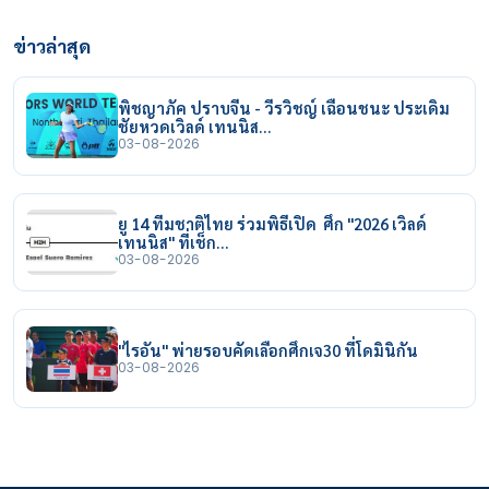
ข่าวล่าสุด
พิชญาภัค ปราบจีน - วีรวิชญ์ เฉือนชนะ ประเดิม
ชัยหวดเวิลด์ เทนนิส…
03-08-2026
ยู 14 ทีมชาติไทย ร่วมพิธีเปิด ศึก "2026 เวิลด์
เทนนิส" ที่เช็ก…
03-08-2026
"ไรอัน" พ่ายรอบคัดเลือกศึกเจ30 ที่โดมินิกัน
03-08-2026