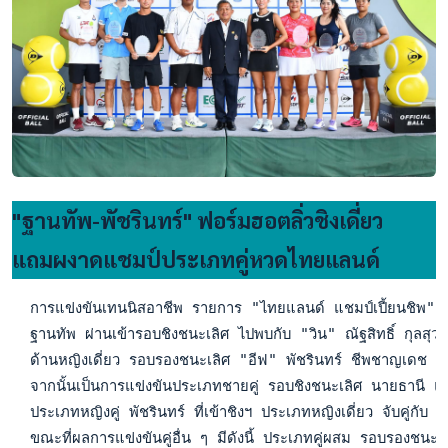
"ฐานทัพ-พัชรินทร์" ฟอร์มฮอตลิ่วชิงเดี่ยว
แถมผงาดแชมป์ประเภทคู่หวดไทยแลนด์
  การแข่งขันเทนนิสอาชีพ รายการ "ไทยแลนด์ แชมป์เปี้ยนชิพ" ประ
  ฐานทัพ ผ่านเข้ารอบชิงชนะเลิศ ไปพบกับ "วิน" ณัฐสิทธิ์ กุลส
  ด้านหญิงเดี่ยว รอบรองชนะเลิศ "อีฟ" พัชรินทร์ ชีพชาญเดช 
  จากนั้นเป็นการแข่งขันประเภทชายคู่ รอบชิงชนะเลิศ นายธานี แ
  ประเภทหญิงคู่ พัชรินทร์ ที่เข้าชิงฯ ประเภทหญิงเดี่ยว จับค
  ขณะที่ผลการแข่งขันคู่อื่น ๆ มีดังนี้ ประเภทคู่ผสม รอบรอง