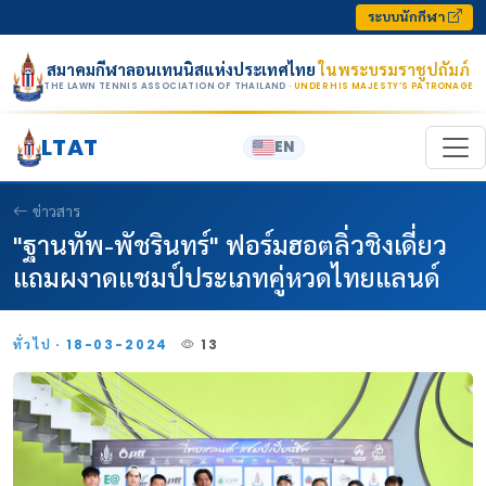
Skip to content
ระบบนักกีฬา
สมาคมกีฬาลอนเทนนิสแห่งประเทศไทย
ในพระบรมราชูปถัมภ์
THE LAWN TENNIS ASSOCIATION OF THAILAND
· UNDER HIS MAJESTY’S PATRONAGE
LTAT
EN
ข่าวสาร
"ฐานทัพ-พัชรินทร์" ฟอร์มฮอตลิ่วชิงเดี่ยว
แถมผงาดแชมป์ประเภทคู่หวดไทยแลนด์
ทั่วไป · 18-03-2024
13