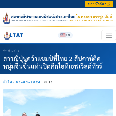
Skip to content
ระบบนักกีฬา
สมาคมกีฬาลอนเทนนิสแห่งประเทศไทย
ในพระบรมราชูปถัมภ์
THE LAWN TENNIS ASSOCIATION OF THAILAND
· UNDER HIS MAJESTY’S PATRONAGE
LTAT
EN
ข่าวสาร
สาวญี่ปุ่นคว้าแชมป์ที่ไทย 2 สัปดาห์ติด
หนุ่มจีนขึ้นแท่นปิดศึกไอทีเอฟเวิลด์ทัวร์
ทั่วไป · 06-03-2024
16