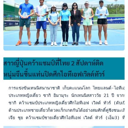
สาวญี่ปุ่นคว้าแชมป์ที่ไทย 2 สัปดาห์ติด
หนุ่มจีนขึ้นแท่นปิดศึกไอทีเอฟเวิลด์ทัวร์
  การแข่งขันเทนนิสนานาชาติ เก็บคะแนนโลก ไทยแลนด์-ไอทีเอฟ เว
  ประเภทหญิงเดี่ยว ซากิ อิมามุระ นักเทนนิสสาววัย 21 ปี จากแ
  ซากิ คว้าแชมป์ประเภทหญิงเดี่ยวศึกไอทีเอฟ เวิลด์ ทัวร์ (ด
  ด้านประเภทชายเดี่ยวก็ดวลแร็กเกตกันได้อย่างสมศักดิ์คู่ชิงช
  เจีย ชุย คว้าแชมป์ชายเดี่ยวศึกไอทีเอฟ เวิลด์ ทัวร์ (เอ็ม3