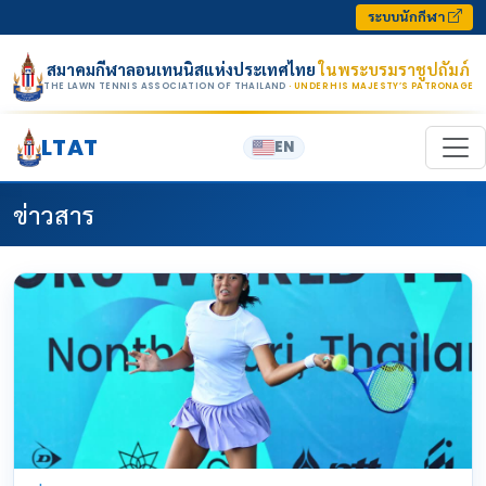
Skip to content
ระบบนักกีฬา
สมาคมกีฬาลอนเทนนิสแห่งประเทศไทย
ในพระบรมราชูปถัมภ์
THE LAWN TENNIS ASSOCIATION OF THAILAND
· UNDER HIS MAJESTY’S PATRONAGE
LTAT
EN
ข่าวสาร