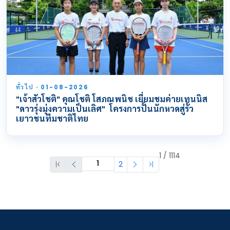
ทั่วไป · 01-08-2026
"เจ้าสัวโชติ" คุณโชติ โสภณพนิช เยี่ยมชมค่ายเทนนิส
"ดาวรุ่งมุ่งความเป็นเลิศ" โครงการปั้นนักหวดสู่รั้ว
เยาวชนทีมชาติไทย
1 / 1114
2