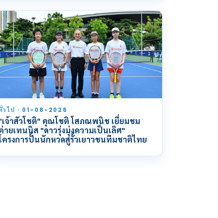
ทั่วไป · 01-08-2026
"เจ้าสัวโชติ" คุณโชติ โสภณพนิช เยี่ยมชม
ค่ายเทนนิส "ดาวรุ่งมุ่งความเป็นเลิศ"
โครงการปั้นนักหวดสู่รั้วเยาวชนทีมชาติไทย