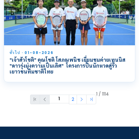
ทั่วไป · 01-08-2026
"เจ้าสัวโชติ" คุณโชติ โสภณพนิช เยี่ยมชมค่ายเทนนิส
"ดาวรุ่งมุ่งความเป็นเลิศ" โครงการปั้นนักหวดสู่รั้ว
เยาวชนทีมชาติไทย
1 / 1114
2