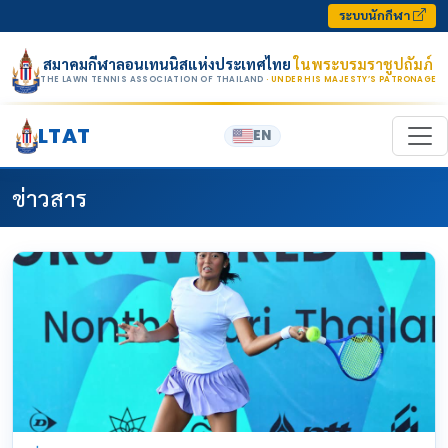
Skip to content
ระบบนักกีฬา
สมาคมกีฬาลอนเทนนิสแห่งประเทศไทย
ในพระบรมราชูปถัมภ์
THE LAWN TENNIS ASSOCIATION OF THAILAND
· UNDER HIS MAJESTY’S PATRONAGE
LTAT
EN
ข่าวสาร