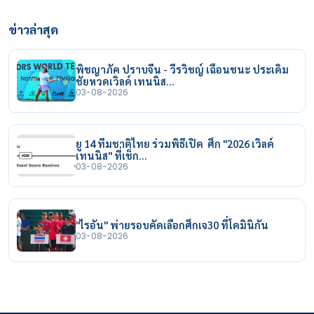
ข่าวล่าสุด
พิชญาภัค ปราบจีน - วีรวิชญ์ เฉือนชนะ ประเดิม
ชัยหวดเวิลด์ เทนนิส…
03-08-2026
ยู 14 ทีมชาติไทย ร่วมพิธีเปิด ศึก "2026 เวิลด์
เทนนิส" ที่เช็ก…
03-08-2026
"ไรอัน" พ่ายรอบคัดเลือกศึกเจ30 ที่โดมินิกัน
03-08-2026