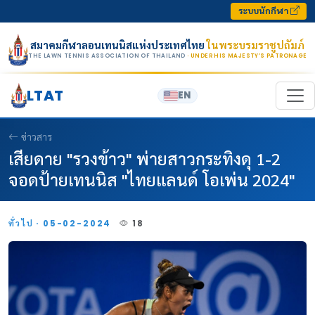
Skip to content
ระบบนักกีฬา
สมาคมกีฬาลอนเทนนิสแห่งประเทศไทย
ในพระบรมราชูปถัมภ์
THE LAWN TENNIS ASSOCIATION OF THAILAND
· UNDER HIS MAJESTY’S PATRONAGE
LTAT
EN
ข่าวสาร
เสียดาย "รวงข้าว" พ่ายสาวกระทิงดุ 1-2
จอดป้ายเทนนิส "ไทยแลนด์ โอเพ่น 2024"
ทั่วไป · 05-02-2024
18