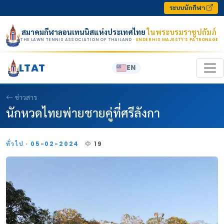
Skip to content
ระบบนักกีฬา
สมาคมกีฬาลอนเทนนิสแห่งประเทศไทย
ในพระบรมราชูปถัมภ์
THE LAWN TENNIS ASSOCIATION OF THAILAND
· UNDER HIS MAJESTY’S PATRONAGE
LTAT
EN
ข่าวสาร
นักหวดไทยพ่ายชายคู่ที่ศรีลังกา
ทั่วไป · 05-02-2024
19