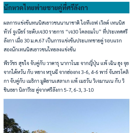
นักหวดไทยพ่ายชายคู่ที่ศรีลังกา
ผลการแข่งขันทนนิสเยาวชนนานาชาติ ไอทีเอฟ เวิลด์ เทนนิส
ทัวร์ จูเนียร์ ระดับเจ30 รายการ “เจ30 โคลอมโบ” ที่ประเทศศรี
ลังกา เมื่อ 30 ม.ค.67 เป็นการแข่งขันประเภทชายคู่ รอบแรก
สองนักเทนนิสเยาวชนไทยลงแข่งขัน
พีรวัชร สุขใจ จับคู่กับ วาตารุ นากาโนะ จากญี่ปุ่น แพ้ เฉิน ฮุง จุย
จากไต้หวัน กับ หยาง หรุนฉี จากฮ่องกง 3-6, 4-6 พาร์ จันทรโคลิ
กา จับคู่กับ เมธิกา มูดิยานเสลาเก แพ้ เมธวัน วิเจมานเน กับ วิ
ชินธยา นิลาวีระ คู่จากศรีลังกา 5-7, 6-3, 3-10