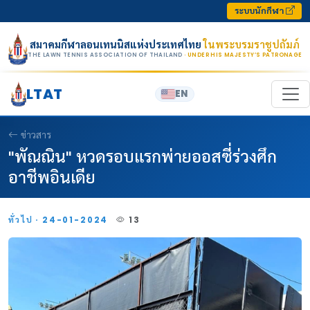
Skip to content
ระบบนักกีฬา
สมาคมกีฬาลอนเทนนิสแห่งประเทศไทย
ในพระบรมราชูปถัมภ์
THE LAWN TENNIS ASSOCIATION OF THAILAND
· UNDER HIS MAJESTY’S PATRONAGE
LTAT
EN
ข่าวสาร
"พัณณิน" หวดรอบแรกพ่ายออสซี่ร่วงศึก
อาชีพอินเดีย
ทั่วไป · 24-01-2024
13