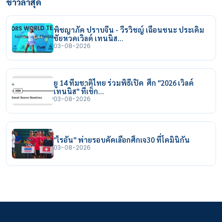
ข่าวล่าสุด
พิชญาภัค ปราบจีน - วีรวิชญ์ เฉือนชนะ ประเดิม
ชัยหวดเวิลด์ เทนนิส…
03-08-2026
ยู 14 ทีมชาติไทย ร่วมพิธีเปิด ศึก "2026 เวิลด์
เทนนิส" ที่เช็ก…
03-08-2026
"ไรอัน" พ่ายรอบคัดเลือกศึกเจ30 ที่โดมินิกัน
03-08-2026