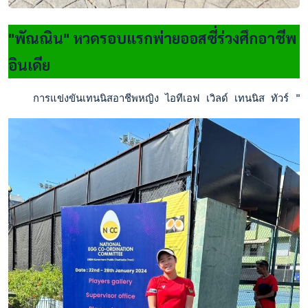
"พัณณิน" หวดรอบแรกพ่ายออสซี่ร่วงศึกอาชีพ
อินเดีย
    การแข่งขันเทนนิสอาชีพหญิง ไอทีเอฟ เวิลด์ เทนนิส ทัวร์ "