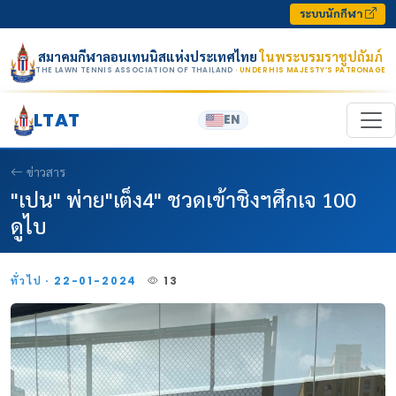
Skip to content
ระบบนักกีฬา
สมาคมกีฬาลอนเทนนิสแห่งประเทศไทย
ในพระบรมราชูปถัมภ์
THE LAWN TENNIS ASSOCIATION OF THAILAND
· UNDER HIS MAJESTY’S PATRONAGE
LTAT
EN
ข่าวสาร
"เปน" พ่าย"เต็ง4" ชวดเข้าชิงฯศึกเจ 100
ดูไบ
ทั่วไป · 22-01-2024
13