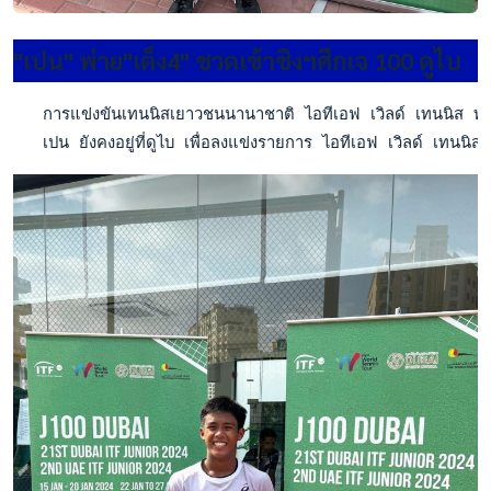
"เปน" พ่าย"เต็ง4" ชวดเข้าชิงฯศึกเจ 100 ดูไบ
   การแข่งขันเทนนิสเยาวชนนานาชาติ ไอทีเอฟ เวิลด์ เทนนิส ทัว
   เปน ยังคงอยู่ที่ดูไบ เพื่อลงแข่งรายการ ไอทีเอฟ เวิลด์ เทนนิส