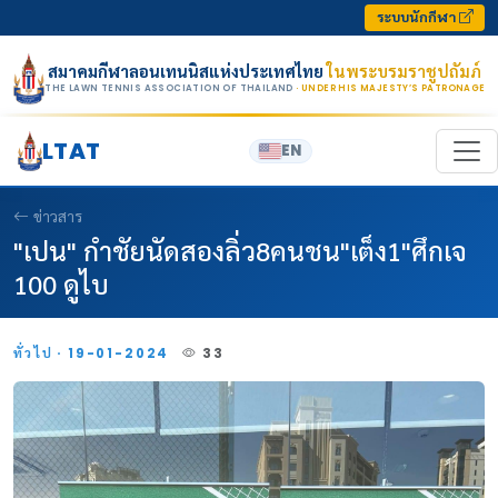
Skip to content
ระบบนักกีฬา
สมาคมกีฬาลอนเทนนิสแห่งประเทศไทย
ในพระบรมราชูปถัมภ์
THE LAWN TENNIS ASSOCIATION OF THAILAND
· UNDER HIS MAJESTY’S PATRONAGE
LTAT
EN
ข่าวสาร
"เปน" กำชัยนัดสองลิ่ว8คนชน"เต็ง1"ศึกเจ
100 ดูไบ
ทั่วไป · 19-01-2024
33