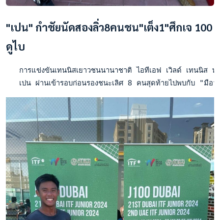
"เปน" กำชัยนัดสองลิ่ว8คนชน"เต็ง1"ศึกเจ 100
ดูไบ
   การแข่งขันเทนนิสเยาวชนนานาชาติ ไอทีเอฟ เวิลด์ เทนนิส ทัว
   เปน ผ่านเข้ารอบก่อนรองชนะเลิศ 8 คนสุดท้ายไปพบกับ "มือว