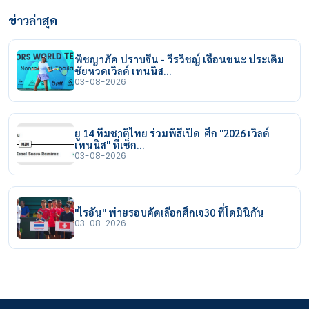
ข่าวล่าสุด
พิชญาภัค ปราบจีน - วีรวิชญ์ เฉือนชนะ ประเดิม
ชัยหวดเวิลด์ เทนนิส…
03-08-2026
ยู 14 ทีมชาติไทย ร่วมพิธีเปิด ศึก "2026 เวิลด์
เทนนิส" ที่เช็ก…
03-08-2026
"ไรอัน" พ่ายรอบคัดเลือกศึกเจ30 ที่โดมินิกัน
03-08-2026