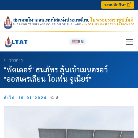
Skip to content
ระบบนักกีฬา
สมาคมกีฬาลอนเทนนิสแห่งประเทศไทย
ในพระบรมราชูปถัมภ์
THE LAWN TENNIS ASSOCIATION OF THAILAND
· UNDER HIS MAJESTY’S PATRONAGE
LTAT
EN
ข่าวสาร
"พัตเตอร์" ธนภัทร ลุ้นเข้าเมนดรอว์
"ออสเตรเลียน โอเพ่น จูเนียร์"
ทั่วไป · 19-01-2024
8