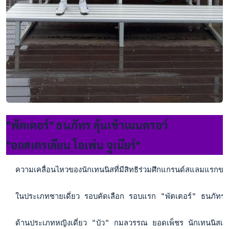
"พัตเตอร์" ธนภัทร ลุ้นเข้าเมนดรอว์
"ออสเตรเลียน โอเพ่น จูเนียร์"
  ความเคลื่อนไหวของนักเทนนิสที่มีสิทธิร่วมศึกแกรนด์สแลมแรกของ
  ในประเภทชายเดี่ยว รอบคัดเลือก รอบแรก "พัตเตอร์" ธนภัทร บุ
  ด้านประเภทหญิงเดี่ยว "บัว" กมลวรรณ ยอดเพ็ชร นักเทนนิสเย