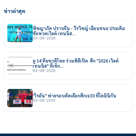
ข่าวล่าสุด
พิชญาภัค ปราบจีน - วีรวิชญ์ เฉือนชนะ ประเดิม
ชัยหวดเวิลด์ เทนนิส…
03-08-2026
ยู 14 ทีมชาติไทย ร่วมพิธีเปิด ศึก "2026 เวิลด์
เทนนิส" ที่เช็ก…
03-08-2026
"ไรอัน" พ่ายรอบคัดเลือกศึกเจ30 ที่โดมินิกัน
03-08-2026