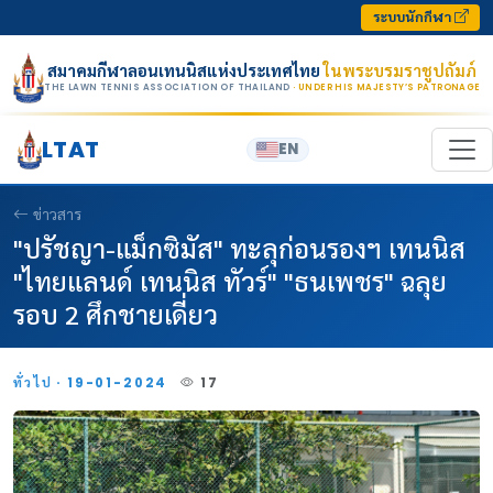
Skip to content
ระบบนักกีฬา
สมาคมกีฬาลอนเทนนิสแห่งประเทศไทย
ในพระบรมราชูปถัมภ์
THE LAWN TENNIS ASSOCIATION OF THAILAND
· UNDER HIS MAJESTY’S PATRONAGE
LTAT
EN
ข่าวสาร
"ปรัชญา-แม็กซิมัส" ทะลุก่อนรองฯ เทนนิส
"ไทยแลนด์ เทนนิส ทัวร์" "ธนเพชร" ฉลุย
รอบ 2 ศึกชายเดี่ยว
ทั่วไป · 19-01-2024
17