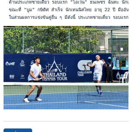
  ด้านประเภทชายเดี่ยว รอบแรก "โอเว่น" ธนเพชร ฉันทะ นักเทนน
  ขณะที่ "บูม" กษิดิศ สำเร็จ นักเทนนิสไทย อายุ 22 ปี มืออั
  ในส่วนผลการแข่งขันคู่อื่น ๆ มีดังนี้ ประเภทชายเดี่ยว รอ