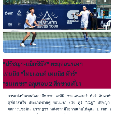
"ปรัชญา-แม็กซิมัส" ทะลุก่อนรองฯ
เทนนิส "ไทยแลนด์ เทนนิส ทัวร์"
"ธนเพชร" ฉลุยรอบ 2 ศึกชายเดี่ยว
  การแข่งขันเทนนิสอาชีพชาย เอทีพี ชาลเลนเจอร์ ทัวร์ สัปดาห์
  คู่ที่น่าสนใจ ประเภทชายคู่ รอบแรก (16 คู่) "ณัฐ" ปรัชญา อ
  ผลการแข่งขัน ปรากฏว่า หลังจากมีโอกาสเก็บได้คู่ละ 1 เซต ทำใ