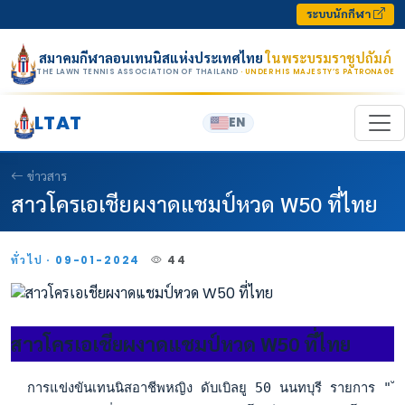
Skip to content
ระบบนักกีฬา
สมาคมกีฬาลอนเทนนิสแห่งประเทศไทย
ในพระบรมราชูปถัมภ์
THE LAWN TENNIS ASSOCIATION OF THAILAND
· UNDER HIS MAJESTY’S PATRONAGE
LTAT
EN
ข่าวสาร
สาวโครเอเชียผงาดแชมป์หวด W50 ที่ไทย
ทั่วไป · 09-01-2024
44
สาวโครเอเชียผงาดแชมป์หวด W50 ที่ไทย
  การแข่งขันเทนนิสอาชีพหญิง ดับเบิลยู 50 นนทบุรี รายการ "ไอ