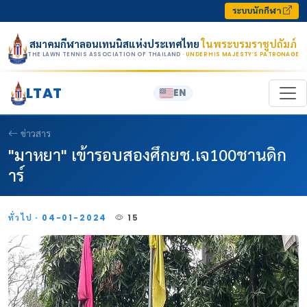
Skip to content
ระบบนักกีฬา
สมาคมกีฬาลอนเทนนิสแห่งประเทศไทย
ในพระบรมราชูปถัมภ์
THE LAWN TENNIS ASSOCIATION OF THAILAND
· UNDER HIS MAJESTY’S PATRONAGE
LTAT
EN
ข่าวสาร
"มาหยา" เข้ารอบสองศึกยช.เจ100ชานดิก
าร์
ทั่วไป · 04-01-2024
15