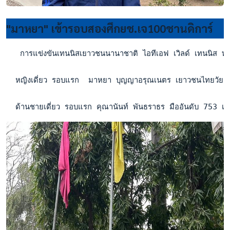
"มาหยา" เข้ารอบสองศึกยช.เจ100ชานดิการ์
   การแข่งขันเทนนิสเยาวชนนานาชาติ ไอทีเอฟ เวิลด์ เทนนิส ทัวร
  หญิงเดี่ยว รอบแรก  มาหยา บุญญาอรุณเนตร เยาวชนไทยวัย 16 
  ด้านชายเดี่ยว รอบแรก คุณานันท์ พันธราธร มืออันดับ 753 