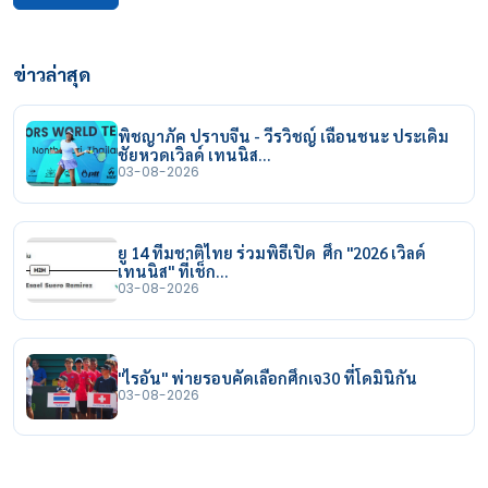
ข่าวล่าสุด
พิชญาภัค ปราบจีน - วีรวิชญ์ เฉือนชนะ ประเดิม
ชัยหวดเวิลด์ เทนนิส…
03-08-2026
ยู 14 ทีมชาติไทย ร่วมพิธีเปิด ศึก "2026 เวิลด์
เทนนิส" ที่เช็ก…
03-08-2026
"ไรอัน" พ่ายรอบคัดเลือกศึกเจ30 ที่โดมินิกัน
03-08-2026