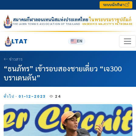
Skip to content
ระบบนักกีฬา
สมาคมกีฬาลอนเทนนิสแห่งประเทศไทย
ในพระบรมราชูปถัมภ์
THE LAWN TENNIS ASSOCIATION OF THAILAND
· UNDER HIS MAJESTY’S PATRONAGE
LTAT
EN
ข่าวสาร
“ธนภัทร” เข้ารอบสองชายเดี่ยว “เจ300
บราเดนตัน”
ทั่วไป · 01-12-2023
24