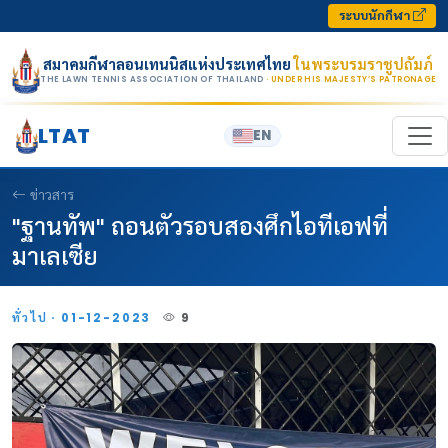
Skip to content
ระบบนักกีฬา
สมาคมกีฬาลอนเทนนิสแห่งประเทศไทย
ในพระบรมราชูปถัมภ์
THE LAWN TENNIS ASSOCIATION OF THAILAND
· UNDER HIS MAJESTY’S PATRONAGE
LTAT
EN
ข่าวสาร
"ฐานทัพ" ถอนตัวรอบสองศึกไอทีเอฟที่
มาเลเซีย
ทั่วไป · 01-12-2023
9