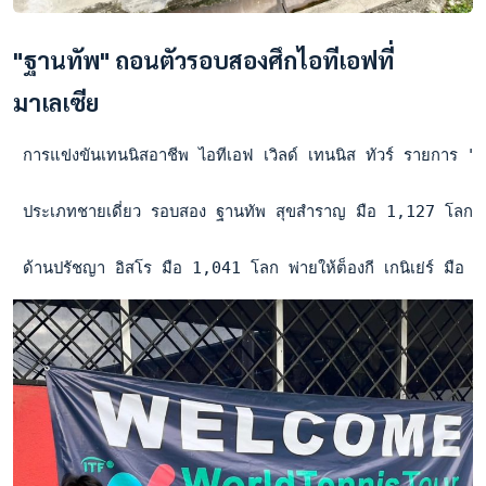
"ฐานทัพ" ถอนตัวรอบสองศึกไอทีเอฟที่
มาเลเซีย
 การแข่งขันเทนนิสอาชีพ ไอทีเอฟ เวิลด์ เทนนิส ทัวร์ รายการ "เ
 ประเภทชายเดี่ยว รอบสอง ฐานทัพ สุขสำราญ มือ 1,127 โลก ซึ
 ด้านปรัชญา อิสโร มือ 1,041 โลก พ่ายให้ต็องกี เกนิเย่ร์ ม