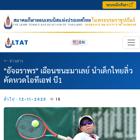
Skip to content
ระบบนักกีฬา
สมาคมกีฬาลอนเทนนิสแห่งประเทศไทย
ในพระบรมราชูปถัมภ์
THE LAWN TENNIS ASSOCIATION OF THAILAND
· UNDER HIS MAJESTY’S PATRONAGE
LTAT
EN
ข่าวสาร
"อัจฉราพร" เฉือนชนะมาเลย์ นำเด็กไทยลิ่ว
คัดหวดไอทีเอฟ บี1
ทั่วไป · 12-11-2023
15