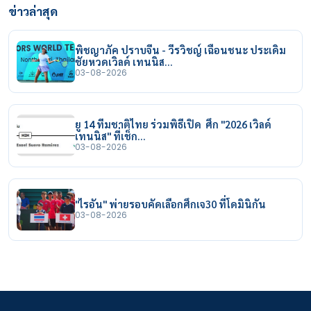
ข่าวล่าสุด
พิชญาภัค ปราบจีน - วีรวิชญ์ เฉือนชนะ ประเดิม
ชัยหวดเวิลด์ เทนนิส…
03-08-2026
ยู 14 ทีมชาติไทย ร่วมพิธีเปิด ศึก "2026 เวิลด์
เทนนิส" ที่เช็ก…
03-08-2026
"ไรอัน" พ่ายรอบคัดเลือกศึกเจ30 ที่โดมินิกัน
03-08-2026