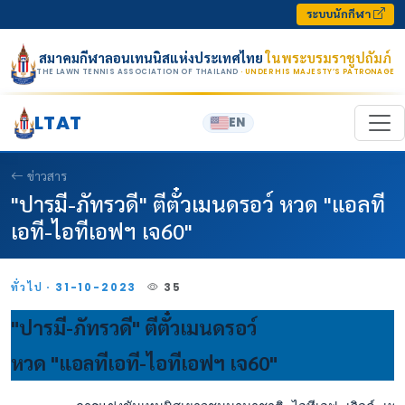
Skip to content
ระบบนักกีฬา
สมาคมกีฬาลอนเทนนิสแห่งประเทศไทย
ในพระบรมราชูปถัมภ์
THE LAWN TENNIS ASSOCIATION OF THAILAND
· UNDER HIS MAJESTY’S PATRONAGE
LTAT
EN
ข่าวสาร
"ปารมี-ภัทรวดี" ตีตั๋วเมนดรอว์ หวด "แอลที
เอที-ไอทีเอฟฯ เจ60"
ทั่วไป · 31-10-2023
35
"ปารมี-ภัทรวดี" ตีตั๋วเมนดรอว์
หวด "แอลทีเอที-ไอทีเอฟฯ เจ60"