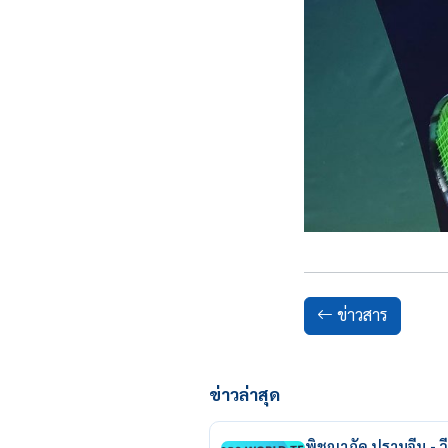
ข่าวสาร
ข่าวล่าสุด
พิชญาภัค ปราบจีน - วี