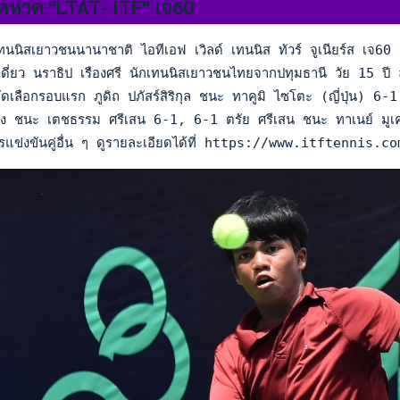
ัดหวด "LTAT- ITF" เจ60
นนิสเยาวชนนานาชาติ ไอทีเอฟ เวิลด์ เทนนิส ทัวร์ จูเนียร์ส เจ60
่ยว นราธิป เรืองศรี นักเทนนิสเยาวชนไทยจากปทุมธานี วัย 15 ปี 
เลือกรอบแรก ภูดิถ ปภัสร์สิริกุล ชนะ ทาคูมิ ไซโตะ (ญี่ปุ่น) 6-
่ง ชนะ เตชธรรม ศรีเสน 6-1, 6-1 ตรัย ศรีเสน ชนะ ทาเนย์ มูเ
รแข่งขันคู่อื่น ๆ ดูรายละเอียดได้ที่ https://www.itfte