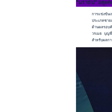
"นราธิป" ฉลุยค
       การแข่งขันเท
       ประเภทชายเดี
       ด้านผลรอบคัด
       วรเมธ บุญพึ
       สำหรับผลกา