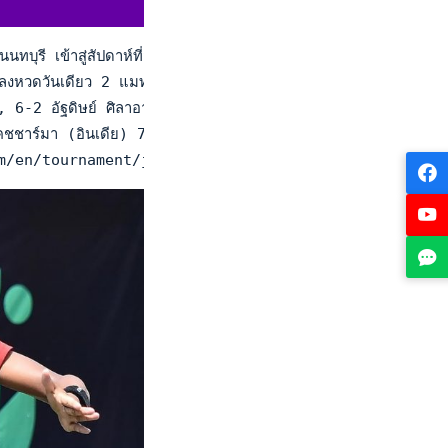
 นนทบุรี เข้าสู่สัปดาห์ที่สอง ในรายการ "แอลทีเอที-ไอทีเอฟ จู
ลงหวดวันเดียว 2 แมทช์ และคว้าชัยได้ทั้งหมด โดยรอบคัดเลือกรอ
1, 6-2 อัฐดิษย์ ศิลาอาสน์ ชนะ ปังยะ ผลวิรุฬห์ 3-6, 7-5 และซู
คชชาร์มา (อินเดีย) 7-5, 6-4 วีรวิชญ์ กําพุฒ ชนะ อิวาน ปานิ
nnis.com/en/tournament/j60-nonthaburi/tha/2023/j-j60-t