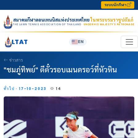
Skip to content
ระบบนักกีฬา
สมาคมกีฬาลอนเทนนิสแห่งประเทศไทย
ในพระบรมราชูปถัมภ์
THE LAWN TENNIS ASSOCIATION OF THAILAND
· UNDER HIS MAJESTY’S PATRONAGE
LTAT
EN
ข่าวสาร
"ชมภู่ทิพย์" ตีตั๋วรอบเมนดรอว์ที่หัวหิน
ทั่วไป · 17-10-2023
14