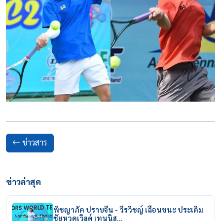
ข่าวสาร
ข่าวล่าสุด
พิชญาภัค ปราบจีน - วีรวิชญ์ เฉือนชนะ ประเดิม
ชัยหวดเวิลด์ เทนนิส…