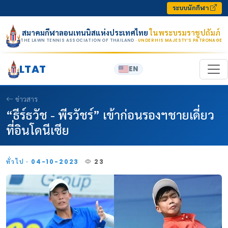
Skip to content
ระบบนักกีฬา
สมาคมกีฬาลอนเทนนิสแห่งประเทศไทย
ในพระบรมราชูปถัมภ์
THE LAWN TENNIS ASSOCIATION OF THAILAND
· UNDER HIS MAJESTY’S PATRONAGE
LTAT
EN
ข่าวสาร
“ธีร์ธวัช - พีรวัชร์” เข้าก่อนรองฯชายเดี่ยว
ที่อินโดนีเซีย
ทั่วไป · 04-10-2023
23