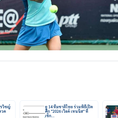
รวิชญ์
ยู 14 ทีมชาติไทย ร่วมพิธีเปิด
ยหวด
ศึก "2026 เวิลด์ เทนนิส" ที่
เช็ก…