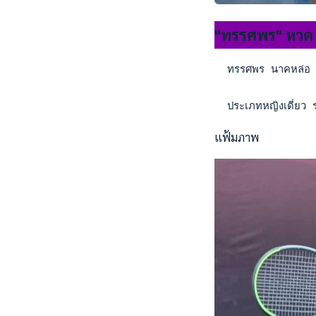
"ทรรศพร" หวด 3 
  ทรรศพร นาคหล่อ สา
  ประเภทหญิงเดี่ยว 
แฟ้มภาพ