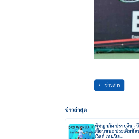
ข่าวสาร
ข่าวล่าสุด
พิชญาภัค ปราบจีน - วี
เฉือนชนะ ประเดิมชั
เวิลด์ เทนนิส…