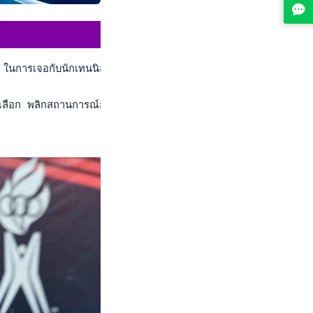
จอกับนักเทนนิสเจ้าถิ่นก่อนคว้าตั๋วผ่านเข้ารอบเมนดรอว์ในการแข
ือก พลิกสถานการณ์กลับมาหวดชนะ ชิสะ โฮโซนูมะ นักเทนนิสญี่ปุ่น