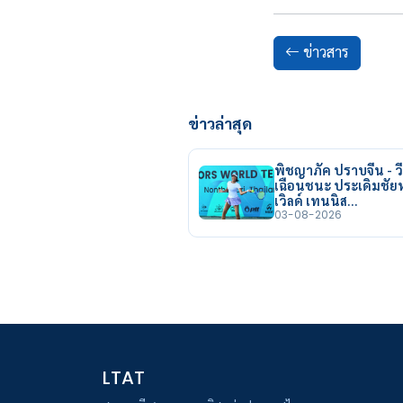
ข่าวสาร
ข่าวล่าสุด
พิชญาภัค ปราบจีน - วี
เฉือนชนะ ประเดิมชั
เวิลด์ เทนนิส…
03-08-2026
LTAT