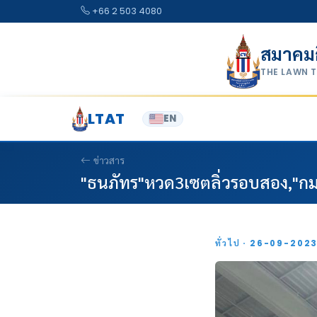
Skip to content
+66 2 503 4080
สมาคม
THE LAWN 
LTAT
EN
ข่าวสาร
"ธนภัทร"หวด3เซตลิ่วรอบสอง,"กม
ทั่วไป · 26-09-202