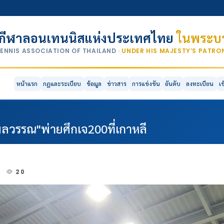
กีฬาลอนเทนนิสแห่งประเทศไทย
ในพระบร
TENNIS ASSOCIATION OF THAILAND
· UNDER HIS MAJESTY’S PATR
หน้าแรก
กฎและระเบียบ
ข้อมูล
ข่าวสาร
การแข่งขัน
อันดับ
ลงทะเบียน
เ
ลวรรณ"พ่ายศึกเจ200ที่เกาหลี
3
20