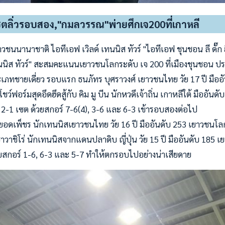
ตลิ่วรอบสอง,"กมลวรรณ"พ่ายศึกเจ200ที่เกาหลี
ชนนานาชาติ ไอทีเอฟ เวิลด์ เทนนิส ทัวร์ "ไอทีเอฟ ชุนชอน ลี ดั๊ก ฮ
ทนนิส ทัวร์" สะสมคะแนนเยาวชนโลกระดับ เจ 200 ที่เมืองชุนชอน ประ
ระเภทชายเดี่ยว รอบแรก ธนภัทร บุศราวงศ์ เยาวชนไทย วัย 17 ปี มือ
ว์ฟอร์มสุดอึดฮึดสู้กับ คิม มู บีน นักหวดึเจ้าถิ่น เกาหลีใต้ มืออัน
-1 เซต ด้วยสกอร์ 7-6(4), 3-6 และ 6-3 เข้ารอบสองต่อไป
ยอดเพ็ชร นักเทนนิสเยาวชนไทย วัย 16 ปี มืออันดับ 253 เยาวชนโลก
วาชิโร่ นักเทนนิสจากแดนปลาดิบ ญี่ปุ่น วัย 15 ปี มืออันดับ 185 
วยสกอร์ 1-6, 6-3 และ 5-7 ทำให้ตกรอบไปอย่างน่าเสียดาย